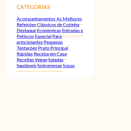
CATEGORIAS
Acompanhamentos
As Melhores
Refeições
Clássicos de Cozinha
Destaque
Económicas
Entradas e
Petiscos
Especial
Para
principiantes
Pequenas
Tentações
Prato Principal
Rápidas
Receba em Casa
Receitas Vegan
Saladas
Saudáveis
Sobremesas
Sopas