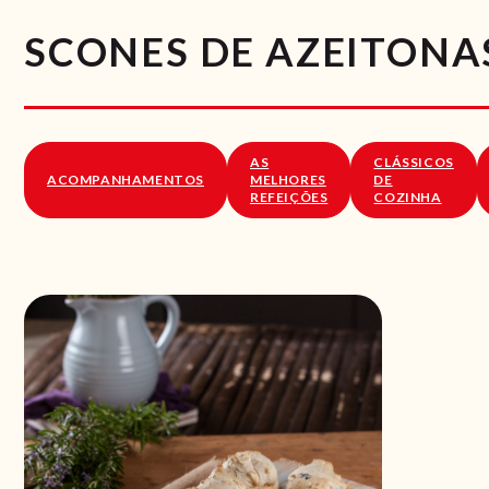
SCONES DE AZEITONAS
AS
CLÁSSICOS
ACOMPANHAMENTOS
MELHORES
DE
REFEIÇÕES
COZINHA