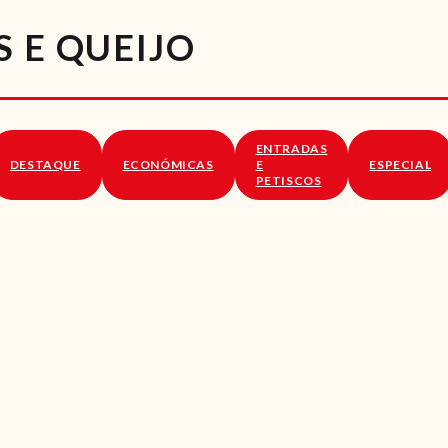
RECEITAS
 E QUEIJO
VÍDEOS
RECEITAS VEGGIE
ENTRADAS
SOBRE NÓS
DESTAQUE
ECONÓMICAS
E
ESPECIAL
PETISCOS
LOJA ONLINE
BLOG