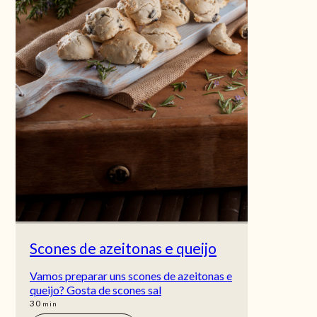
Scones de azeitonas e queijo
Vamos preparar uns scones de azeitonas e
queijo? Gosta de scones sal
min
30
min