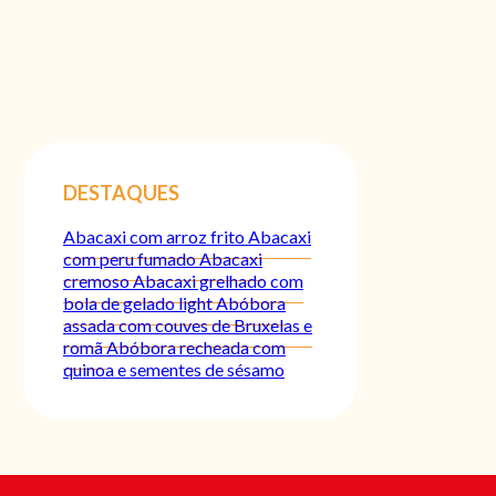
DESTAQUES
Abacaxi com arroz frito
Abacaxi
com peru fumado
Abacaxi
cremoso
Abacaxi grelhado com
bola de gelado light
Abóbora
assada com couves de Bruxelas e
romã
Abóbora recheada com
quinoa e sementes de sésamo