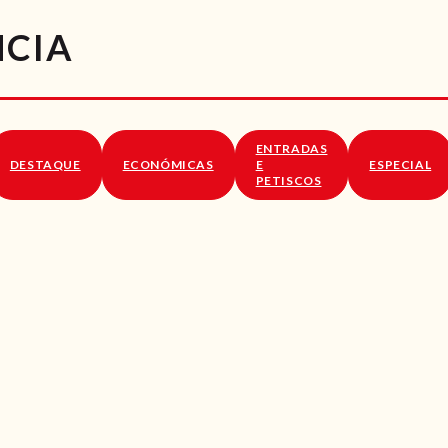
RECEITAS
NCIA
VÍDEOS
RECEITAS VEGGIE
ENTRADAS
SOBRE NÓS
DESTAQUE
ECONÓMICAS
E
ESPECIAL
PETISCOS
LOJA ONLINE
BLOG