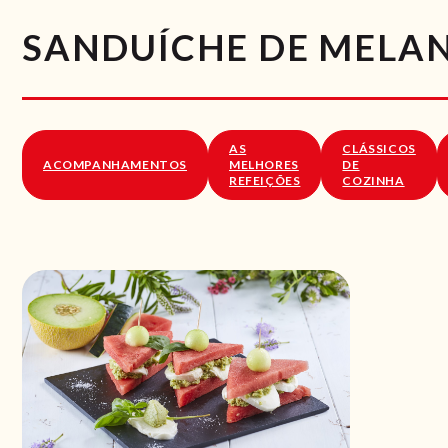
SANDUÍCHE DE MELA
AS
CLÁSSICOS
ACOMPANHAMENTOS
MELHORES
DE
REFEIÇÕES
COZINHA