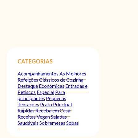
CATEGORIAS
Acompanhamentos
As Melhores
Refeições
Clássicos de Cozinha
Destaque
Económicas
Entradas e
Petiscos
Especial
Para
principiantes
Pequenas
Tentações
Prato Principal
Rápidas
Receba em Casa
Receitas Vegan
Saladas
Saudáveis
Sobremesas
Sopas