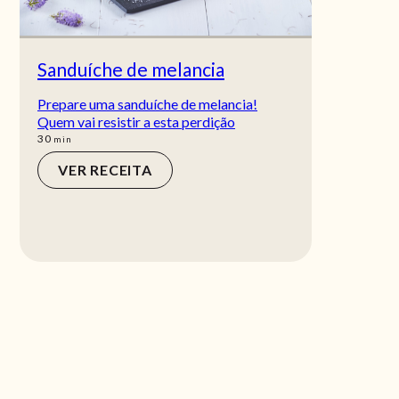
Sanduíche de melancia
Prepare uma sanduíche de melancia!
Quem vai resistir a esta perdição
min
30
min
VER RECEITA