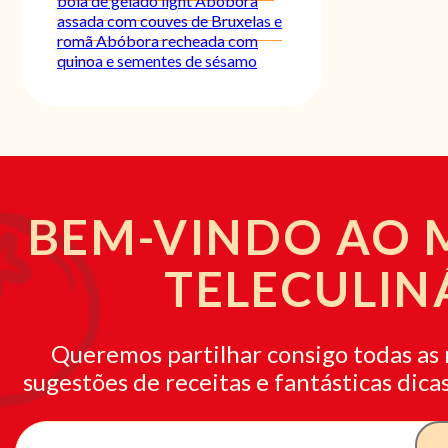
bola de gelado light
Abóbora
assada com couves de Bruxelas e
romã
Abóbora recheada com
quinoa e sementes de sésamo
BEM-VINDO AO
TELECULIN
Queremos partilhar consigo todas as 
sugestões de receitas e fantásticas dicas