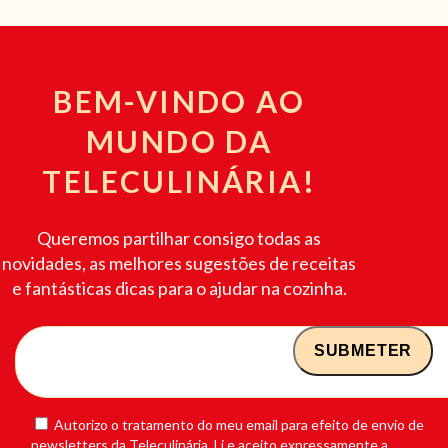
BEM-VINDO AO
MUNDO DA
TELECULINÁRIA!
Queremos partilhar consigo todas as
novidades, as melhores sugestões de receitas
e fantásticas dicas para o ajudar na cozinha.
Autorizo o tratamento do meu email para efeito de envio de
newsletters da Teleculinária. Li e aceito expressamente a