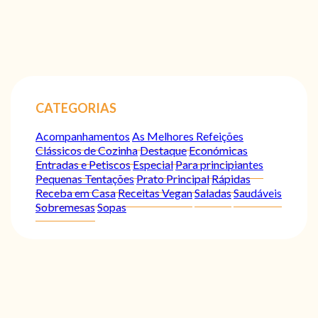
CATEGORIAS
Acompanhamentos
As Melhores Refeições
Clássicos de Cozinha
Destaque
Económicas
Entradas e Petiscos
Especial
Para principiantes
Pequenas Tentações
Prato Principal
Rápidas
Receba em Casa
Receitas Vegan
Saladas
Saudáveis
Sobremesas
Sopas