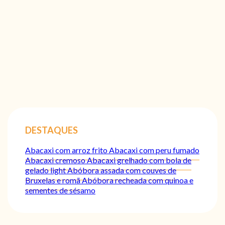
DESTAQUES
Abacaxi com arroz frito
Abacaxi com peru fumado
Abacaxi cremoso
Abacaxi grelhado com bola de
gelado light
Abóbora assada com couves de
Bruxelas e romã
Abóbora recheada com quinoa e
sementes de sésamo