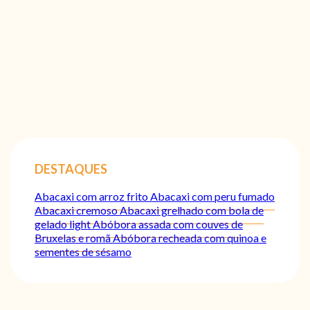
DESTAQUES
Abacaxi com arroz frito
Abacaxi com peru fumado
Abacaxi cremoso
Abacaxi grelhado com bola de
gelado light
Abóbora assada com couves de
Bruxelas e romã
Abóbora recheada com quinoa e
sementes de sésamo