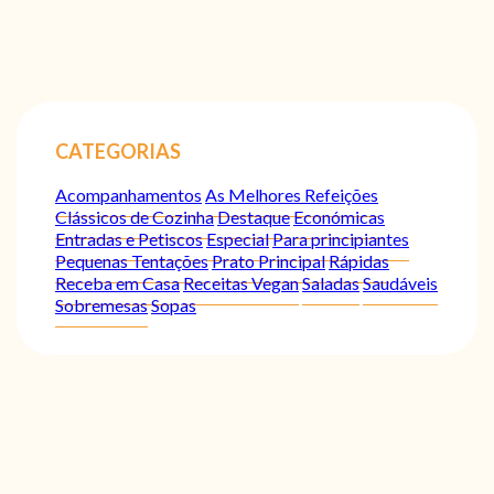
CATEGORIAS
Acompanhamentos
As Melhores Refeições
Clássicos de Cozinha
Destaque
Económicas
Entradas e Petiscos
Especial
Para principiantes
Pequenas Tentações
Prato Principal
Rápidas
Receba em Casa
Receitas Vegan
Saladas
Saudáveis
Sobremesas
Sopas