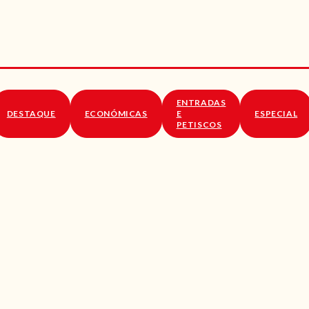
RECEITAS
VÍDEOS
RECEITAS VEGGIE
ENTRADAS
SOBRE NÓS
DESTAQUE
ECONÓMICAS
E
ESPECIAL
PETISCOS
LOJA ONLINE
BLOG