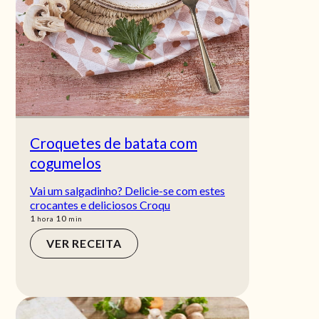
Croquetes de batata com
cogumelos
Vai um salgadinho? Delicie-se com estes
crocantes e deliciosos Croqu
hora
min
1
10
hora
min
VER RECEITA