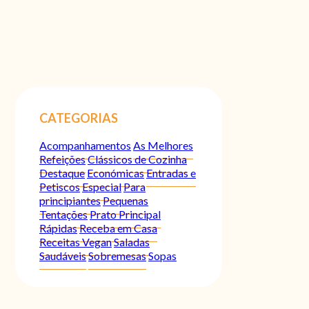
CATEGORIAS
Acompanhamentos
As Melhores
Refeições
Clássicos de Cozinha
Destaque
Económicas
Entradas e
Petiscos
Especial
Para
principiantes
Pequenas
Tentações
Prato Principal
Rápidas
Receba em Casa
Receitas Vegan
Saladas
Saudáveis
Sobremesas
Sopas