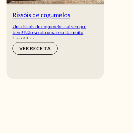
Rissóis de cogumelos
Uns rissóis de cogumelos cai sempre
bem! Não sendo uma receita muito
hora
min
1
30
hora
min
VER RECEITA