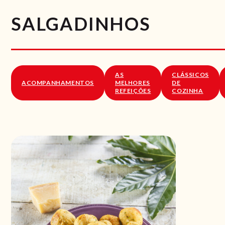
SALGADINHOS
AS
CLÁSSICOS
ACOMPANHAMENTOS
MELHORES
DE
REFEIÇÕES
COZINHA