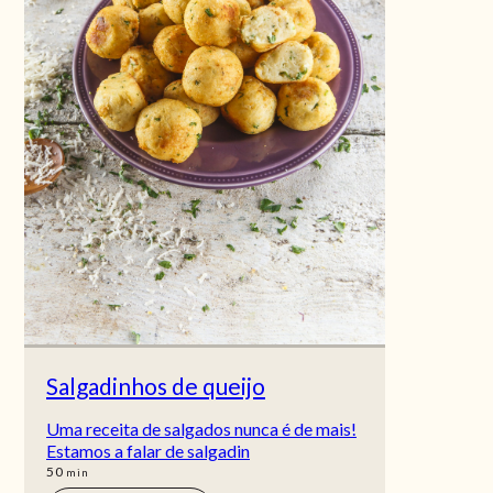
Salgadinhos de queijo
Uma receita de salgados nunca é de mais!
Estamos a falar de salgadin
min
50
min