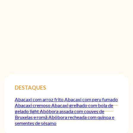
DESTAQUES
Abacaxi com arroz frito
Abacaxi com peru fumado
Abacaxi cremoso
Abacaxi grelhado com bola de
gelado light
Abóbora assada com couves de
Bruxelas e romã
Abóbora recheada com quinoa e
sementes de sésamo