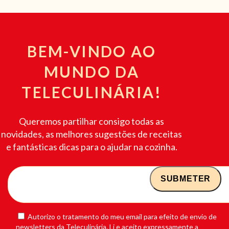
BEM-VINDO AO
MUNDO DA
TELECULINÁRIA!
Queremos partilhar consigo todas as
novidades, as melhores sugestões de receitas
e fantásticas dicas para o ajudar na cozinha.
Autorizo o tratamento do meu email para efeito de envio de
newsletters da Teleculinária. Li e aceito expressamente a