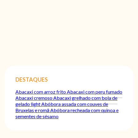
DESTAQUES
Abacaxi com arroz frito
Abacaxi com peru fumado
Abacaxi cremoso
Abacaxi grelhado com bola de
gelado light
Abóbora assada com couves de
Bruxelas e romã
Abóbora recheada com quinoa e
sementes de sésamo