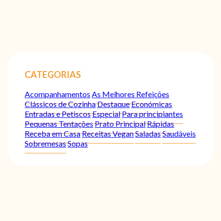
CATEGORIAS
Acompanhamentos
As Melhores Refeições
Clássicos de Cozinha
Destaque
Económicas
Entradas e Petiscos
Especial
Para principiantes
Pequenas Tentações
Prato Principal
Rápidas
Receba em Casa
Receitas Vegan
Saladas
Saudáveis
Sobremesas
Sopas