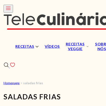
RECEITAS
SOBR
RECEITAS
VÍDEOS
VEGGIE
NÓ
Homepage
>
saladas frias
RECEITAS
SALADAS FRIAS
VÍDEOS