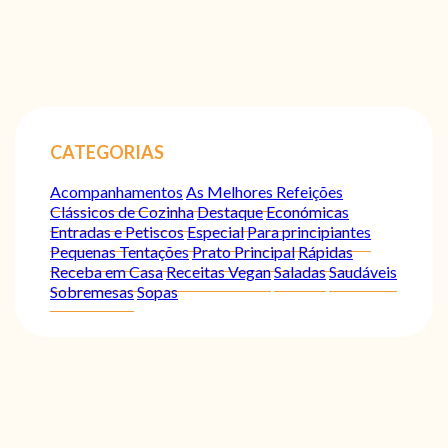
CATEGORIAS
Acompanhamentos
As Melhores Refeições
Clássicos de Cozinha
Destaque
Económicas
Entradas e Petiscos
Especial
Para principiantes
Pequenas Tentações
Prato Principal
Rápidas
Receba em Casa
Receitas Vegan
Saladas
Saudáveis
Sobremesas
Sopas