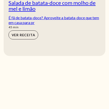
Salada de batata-doce com molho de
mel e limão
É fã de batata-doce? Aproveite a batata-doce que tem
em casa para pr
min
45
min
VER RECEITA