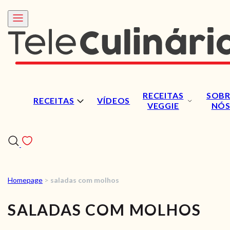
RECEITAS
SOBR
RECEITAS
VÍDEOS
VEGGIE
NÓ
Homepage
>
saladas com molhos
RECEITAS
SALADAS COM MOLHOS
VÍDEOS