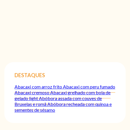
DESTAQUES
Abacaxi com arroz frito
Abacaxi com peru fumado
Abacaxi cremoso
Abacaxi grelhado com bola de
gelado light
Abóbora assada com couves de
Bruxelas e romã
Abóbora recheada com quinoa e
sementes de sésamo