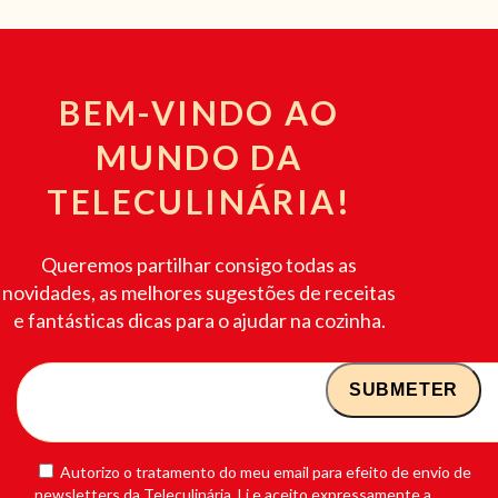
BEM-VINDO AO
MUNDO DA
TELECULINÁRIA!
Queremos partilhar consigo todas as
novidades, as melhores sugestões de receitas
e fantásticas dicas para o ajudar na cozinha.
Autorizo o tratamento do meu email para efeito de envio de
newsletters da Teleculinária. Li e aceito expressamente a