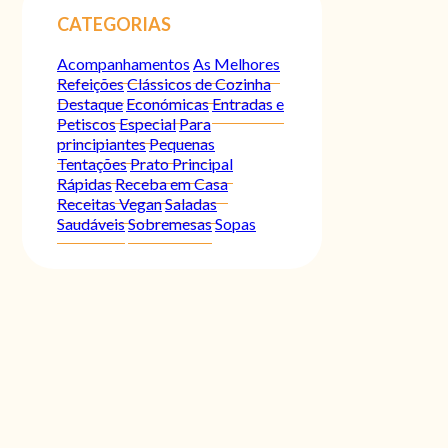
CATEGORIAS
Acompanhamentos
As Melhores
Refeições
Clássicos de Cozinha
Destaque
Económicas
Entradas e
Petiscos
Especial
Para
principiantes
Pequenas
Tentações
Prato Principal
Rápidas
Receba em Casa
Receitas Vegan
Saladas
Saudáveis
Sobremesas
Sopas