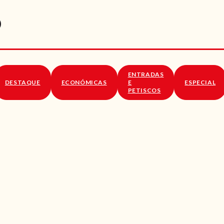
RECEITAS
O
VÍDEOS
RECEITAS VEGGIE
ENTRADAS
SOBRE NÓS
DESTAQUE
ECONÓMICAS
E
ESPECIAL
PETISCOS
LOJA ONLINE
BLOG