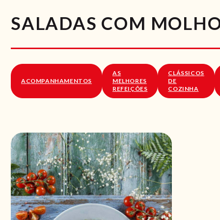
SALADAS COM MOLH
AS
CLÁSSICOS
ACOMPANHAMENTOS
MELHORES
DE
REFEIÇÕES
COZINHA