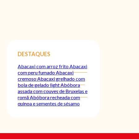
DESTAQUES
Abacaxi com arroz frito
Abacaxi
com peru fumado
Abacaxi
cremoso
Abacaxi grelhado com
bola de gelado light
Abóbora
assada com couves de Bruxelas e
romã
Abóbora recheada com
quinoa e sementes de sésamo