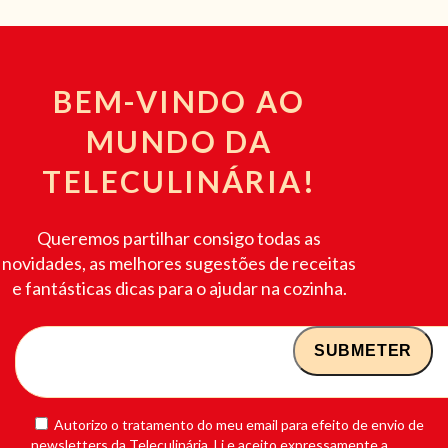
BEM-VINDO AO
MUNDO DA
TELECULINÁRIA!
Queremos partilhar consigo todas as
novidades, as melhores sugestões de receitas
e fantásticas dicas para o ajudar na cozinha.
Autorizo o tratamento do meu email para efeito de envio de
newsletters da Teleculinária. Li e aceito expressamente a