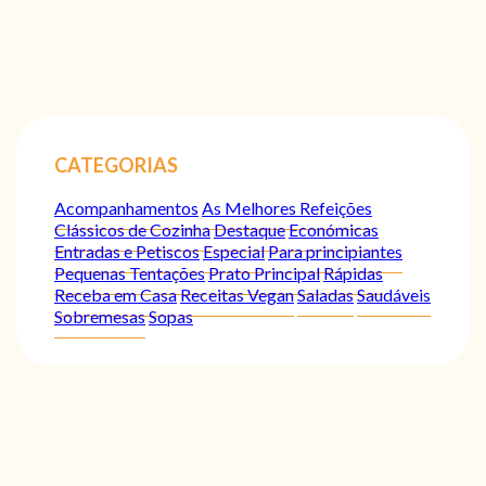
CATEGORIAS
Acompanhamentos
As Melhores Refeições
Clássicos de Cozinha
Destaque
Económicas
Entradas e Petiscos
Especial
Para principiantes
Pequenas Tentações
Prato Principal
Rápidas
Receba em Casa
Receitas Vegan
Saladas
Saudáveis
Sobremesas
Sopas