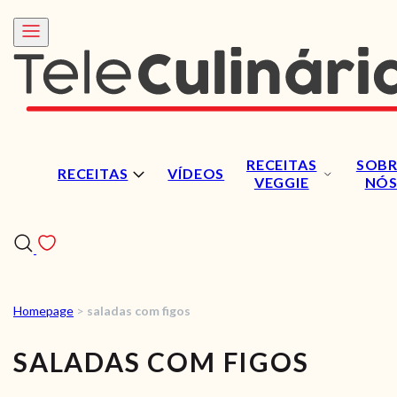
RECEITAS
SOBR
RECEITAS
VÍDEOS
VEGGIE
NÓ
Homepage
>
saladas com figos
RECEITAS
SALADAS COM FIGOS
VÍDEOS