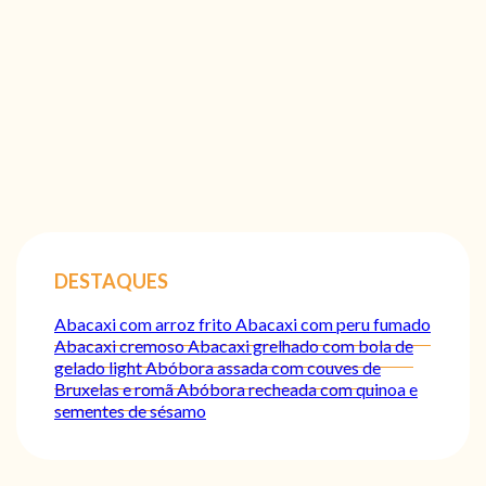
DESTAQUES
Abacaxi com arroz frito
Abacaxi com peru fumado
Abacaxi cremoso
Abacaxi grelhado com bola de
gelado light
Abóbora assada com couves de
Bruxelas e romã
Abóbora recheada com quinoa e
sementes de sésamo