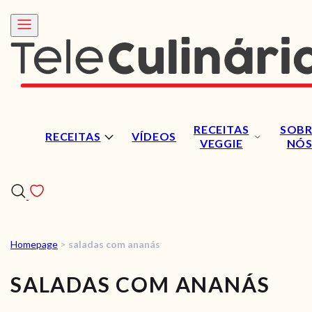
RECEITAS
SOBR
RECEITAS
VÍDEOS
VEGGIE
NÓ
Homepage
>
saladas com ananás
RECEITAS
SALADAS COM ANANÁS
VÍDEOS