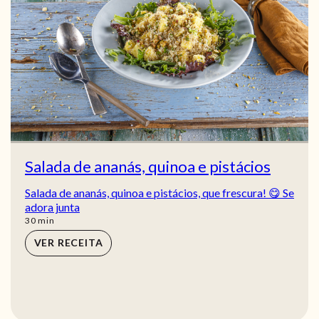
Salada de ananás, quinoa e pistácios
Salada de ananás, quinoa e pistácios, que frescura! 😋 Se
adora junta
min
30
min
VER RECEITA