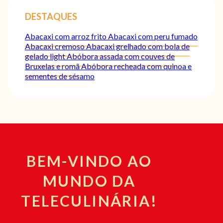
DESTAQUES
Abacaxi com arroz frito
Abacaxi com peru fumado
Abacaxi cremoso
Abacaxi grelhado com bola de
gelado light
Abóbora assada com couves de
Bruxelas e romã
Abóbora recheada com quinoa e
sementes de sésamo
BEM-VINDO AO
MUNDO DA
TELECULINÁRIA!