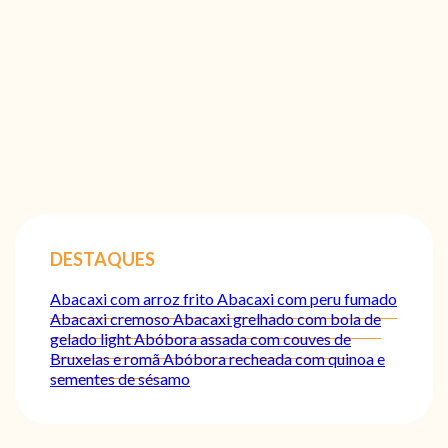
DESTAQUES
Abacaxi com arroz frito
Abacaxi com peru fumado
Abacaxi cremoso
Abacaxi grelhado com bola de
gelado light
Abóbora assada com couves de
Bruxelas e romã
Abóbora recheada com quinoa e
sementes de sésamo