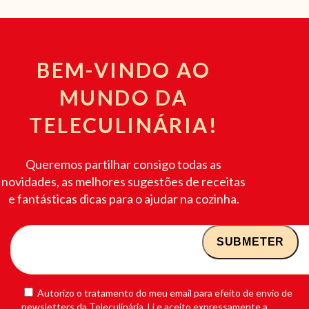
BEM-VINDO AO
MUNDO DA
TELECULINÁRIA!
Queremos partilhar consigo todas as
novidades, as melhores sugestões de receitas
e fantásticas dicas para o ajudar na cozinha.
Autorizo o tratamento do meu email para efeito de envio de
newsletters da Teleculinária. Li e aceito expressamente a