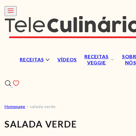
RECEITAS
SOBR
RECEITAS
VÍDEOS
VEGGIE
NÓ
Homepage
>
salada verde
RECEITAS
SALADA VERDE
VÍDEOS