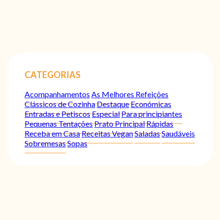
CATEGORIAS
Acompanhamentos
As Melhores Refeições
Clássicos de Cozinha
Destaque
Económicas
Entradas e Petiscos
Especial
Para principiantes
Pequenas Tentações
Prato Principal
Rápidas
Receba em Casa
Receitas Vegan
Saladas
Saudáveis
Sobremesas
Sopas