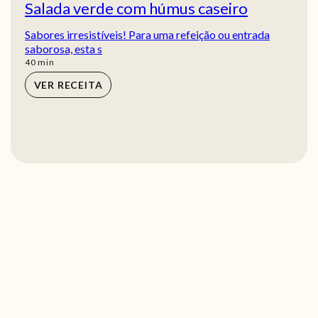
Salada verde com húmus caseiro
Sabores irresistíveis! Para uma refeição ou entrada
saborosa, esta s
min
40
min
VER RECEITA