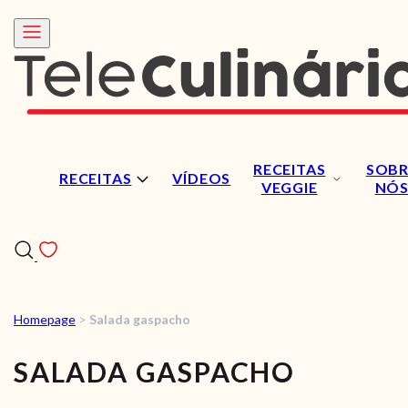
RECEITAS
SOBR
RECEITAS
VÍDEOS
VEGGIE
NÓ
Homepage
>
Salada gaspacho
RECEITAS
SALADA GASPACHO
VÍDEOS