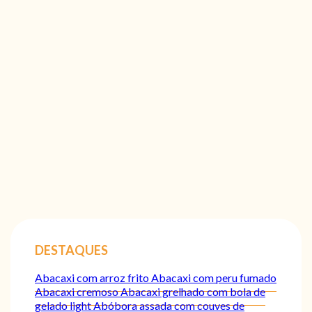
DESTAQUES
Abacaxi com arroz frito
Abacaxi com peru fumado
Abacaxi cremoso
Abacaxi grelhado com bola de
gelado light
Abóbora assada com couves de