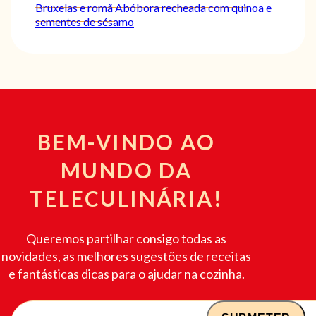
Bruxelas e romã
Abóbora recheada com quinoa e
sementes de sésamo
BEM-VINDO AO
MUNDO DA
TELECULINÁRIA!
Queremos partilhar consigo todas as
novidades, as melhores sugestões de receitas
e fantásticas dicas para o ajudar na cozinha.