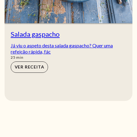
Salada gaspacho
Já viu o aspeto desta salada gaspacho? Quer uma
refeição rápida, fác
min
25
min
VER RECEITA