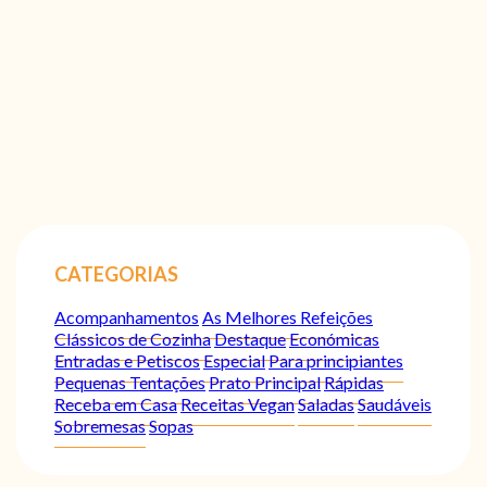
CATEGORIAS
Acompanhamentos
As Melhores Refeições
Clássicos de Cozinha
Destaque
Económicas
Entradas e Petiscos
Especial
Para principiantes
Pequenas Tentações
Prato Principal
Rápidas
Receba em Casa
Receitas Vegan
Saladas
Saudáveis
Sobremesas
Sopas