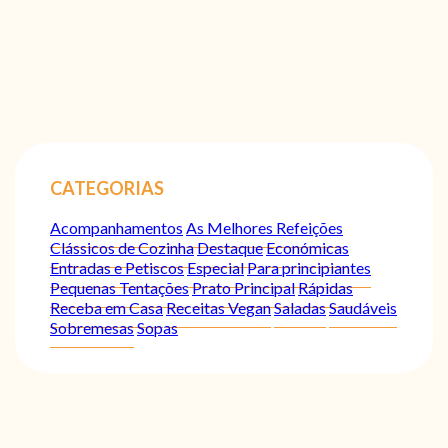
CATEGORIAS
Acompanhamentos
As Melhores Refeições
Clássicos de Cozinha
Destaque
Económicas
Entradas e Petiscos
Especial
Para principiantes
Pequenas Tentações
Prato Principal
Rápidas
Receba em Casa
Receitas Vegan
Saladas
Saudáveis
Sobremesas
Sopas