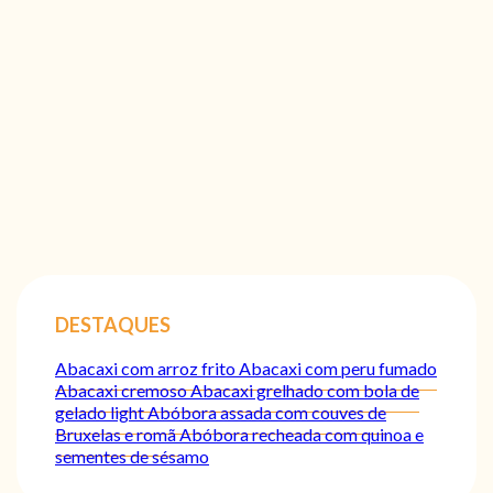
DESTAQUES
Abacaxi com arroz frito
Abacaxi com peru fumado
Abacaxi cremoso
Abacaxi grelhado com bola de
gelado light
Abóbora assada com couves de
Bruxelas e romã
Abóbora recheada com quinoa e
sementes de sésamo