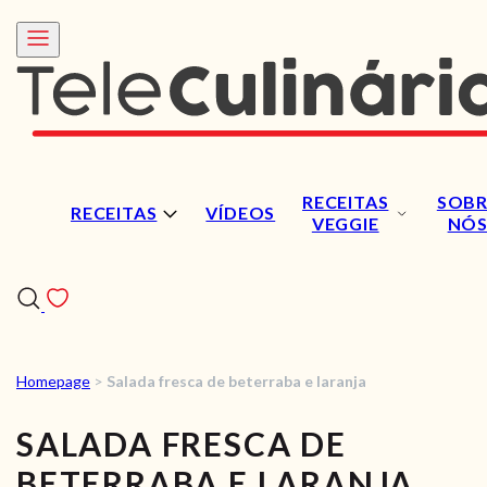
RECEITAS
SOBR
RECEITAS
VÍDEOS
VEGGIE
NÓ
Homepage
>
Salada fresca de beterraba e laranja
RECEITAS
SALADA FRESCA DE
VÍDEOS
BETERRABA E LARANJA