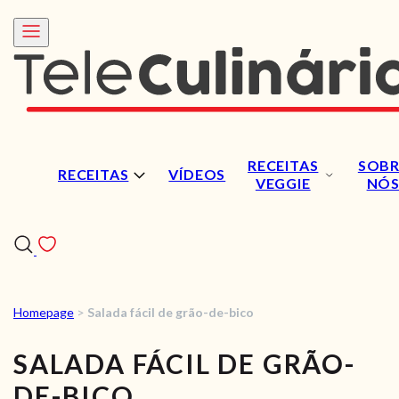
RECEITAS
SOBR
RECEITAS
VÍDEOS
VEGGIE
NÓ
Homepage
>
Salada fácil de grão-de-bico
RECEITAS
SALADA FÁCIL DE GRÃO-
VÍDEOS
DE-BICO