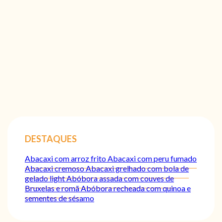
DESTAQUES
Abacaxi com arroz frito
Abacaxi com peru fumado
Abacaxi cremoso
Abacaxi grelhado com bola de
gelado light
Abóbora assada com couves de
Bruxelas e romã
Abóbora recheada com quinoa e
sementes de sésamo