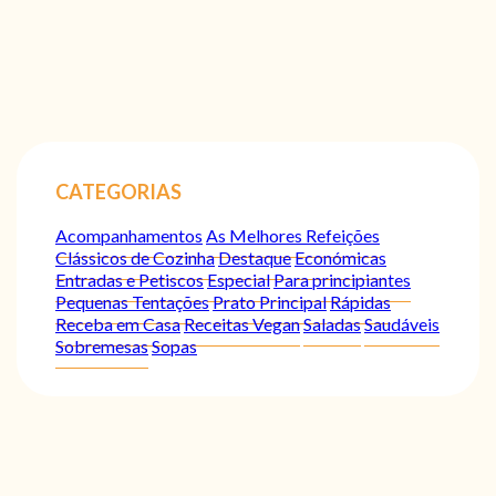
CATEGORIAS
Acompanhamentos
As Melhores Refeições
Clássicos de Cozinha
Destaque
Económicas
Entradas e Petiscos
Especial
Para principiantes
Pequenas Tentações
Prato Principal
Rápidas
Receba em Casa
Receitas Vegan
Saladas
Saudáveis
Sobremesas
Sopas