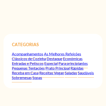
CATEGORIAS
Acompanhamentos
As Melhores Refeições
Clássicos de Cozinha
Destaque
Económicas
Entradas e Petiscos
Especial
Para principiantes
Pequenas Tentações
Prato Principal
Rápidas
Receba em Casa
Receitas Vegan
Saladas
Saudáveis
Sobremesas
Sopas