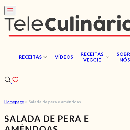
RECEITAS
SOBR
RECEITAS
VÍDEOS
VEGGIE
NÓ
Homepage
>
Salada de pera e amêndoas
RECEITAS
SALADA DE PERA E
VÍDEOS
AMÊNDOAS