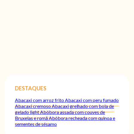
DESTAQUES
Abacaxi com arroz frito
Abacaxi com peru fumado
Abacaxi cremoso
Abacaxi grelhado com bola de
gelado light
Abóbora assada com couves de
Bruxelas e romã
Abóbora recheada com quinoa e
sementes de sésamo