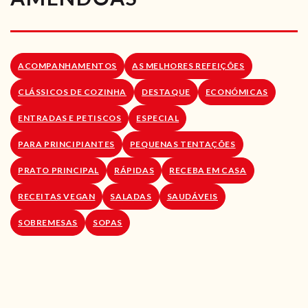
RECEITAS VEGGIE
SOBRE NÓS
ACOMPANHAMENTOS
AS MELHORES REFEIÇÕES
LOJA ONLINE
CLÁSSICOS DE COZINHA
DESTAQUE
ECONÓMICAS
BLOG
ENTRADAS E PETISCOS
ESPECIAL
PARA PRINCIPIANTES
PEQUENAS TENTAÇÕES
PRATO PRINCIPAL
RÁPIDAS
RECEBA EM CASA
RECEITAS VEGAN
SALADAS
SAUDÁVEIS
SOBREMESAS
SOPAS