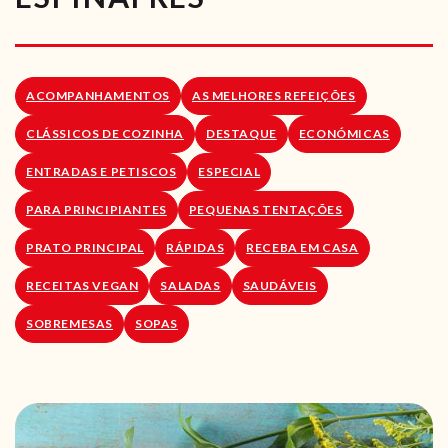
RECEITAS VEGGIE
SOBRE NÓS
ACOMPANHAMENTOS
AS MELHORES REFEIÇÕES
LOJA ONLINE
CLÁSSICOS DE COZINHA
DESTAQUE
ECONÓMICAS
BLOG
ENTRADAS E PETISCOS
ESPECIAL
PARA PRINCIPIANTES
PEQUENAS TENTAÇÕES
PRATO PRINCIPAL
RÁPIDAS
RECEBA EM CASA
RECEITAS VEGAN
SALADAS
SAUDÁVEIS
SOBREMESAS
SOPAS