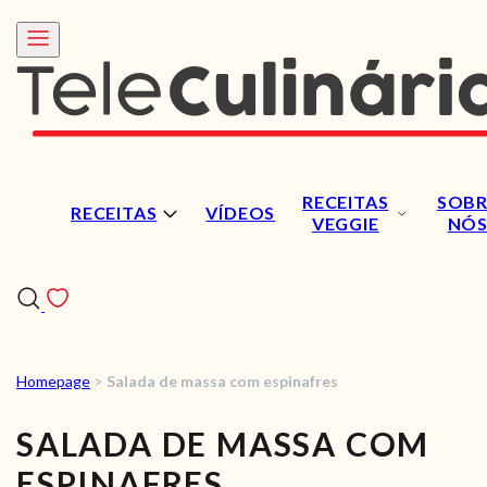
RECEITAS
SOBR
RECEITAS
VÍDEOS
VEGGIE
NÓ
Homepage
>
Salada de massa com espinafres
RECEITAS
SALADA DE MASSA COM
VÍDEOS
ESPINAFRES