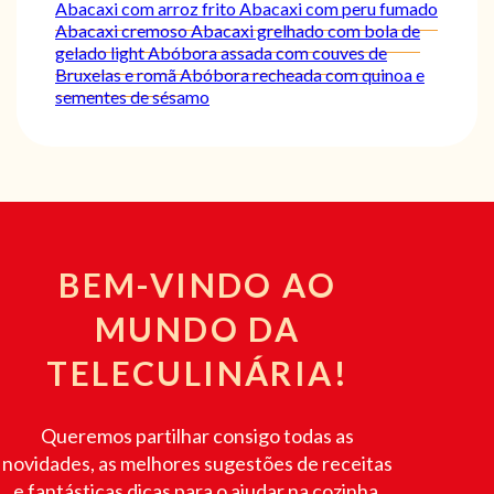
Abacaxi com arroz frito
Abacaxi com peru fumado
Abacaxi cremoso
Abacaxi grelhado com bola de
gelado light
Abóbora assada com couves de
Bruxelas e romã
Abóbora recheada com quinoa e
sementes de sésamo
BEM-VINDO AO
MUNDO DA
TELECULINÁRIA!
Queremos partilhar consigo todas as
novidades, as melhores sugestões de receitas
e fantásticas dicas para o ajudar na cozinha.