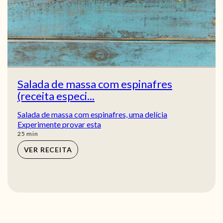
Salada de massa com espinafres
(receita especi...
Salada de massa com espinafres, uma delícia
Experimente provar esta
min
25
min
VER RECEITA