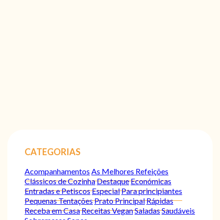
CATEGORIAS
Acompanhamentos
As Melhores Refeições
Clássicos de Cozinha
Destaque
Económicas
Entradas e Petiscos
Especial
Para principiantes
Pequenas Tentações
Prato Principal
Rápidas
Receba em Casa
Receitas Vegan
Saladas
Saudáveis