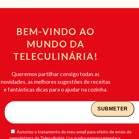
BEM-VINDO AO
MUNDO DA
TELECULINÁRIA!
Queremos partilhar consigo todas as
novidades, as melhores sugestões de receitas
e fantásticas dicas para o ajudar na cozinha.
Autorizo o tratamento do meu email para efeito de envio de
newsletters da Teleculinária. Li e aceito expressamente a