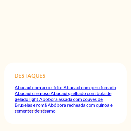
DESTAQUES
Abacaxi com arroz frito
Abacaxi com peru fumado
Abacaxi cremoso
Abacaxi grelhado com bola de
gelado light
Abóbora assada com couves de
Bruxelas e romã
Abóbora recheada com quinoa e
sementes de sésamo