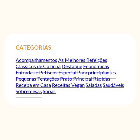
CATEGORIAS
Acompanhamentos
As Melhores Refeições
Clássicos de Cozinha
Destaque
Económicas
Entradas e Petiscos
Especial
Para principiantes
Pequenas Tentações
Prato Principal
Rápidas
Receba em Casa
Receitas Vegan
Saladas
Saudáveis
Sobremesas
Sopas