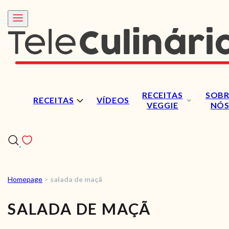
RECEITAS
SOBR
RECEITAS
VÍDEOS
VEGGIE
NÓ
Homepage
>
salada de maçã
RECEITAS
SALADA DE MAÇÃ
VÍDEOS