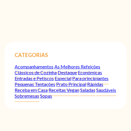
CATEGORIAS
Acompanhamentos
As Melhores Refeições
Clássicos de Cozinha
Destaque
Económicas
Entradas e Petiscos
Especial
Para principiantes
Pequenas Tentações
Prato Principal
Rápidas
Receba em Casa
Receitas Vegan
Saladas
Saudáveis
Sobremesas
Sopas