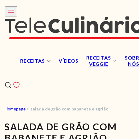
RECEITAS
SOBR
RECEITAS
VÍDEOS
VEGGIE
NÓ
Homepage
>
salada de grão com babanete e agrião
RECEITAS
SALADA DE GRÃO COM
VÍDEOS
BABANETE E AGRIÃO