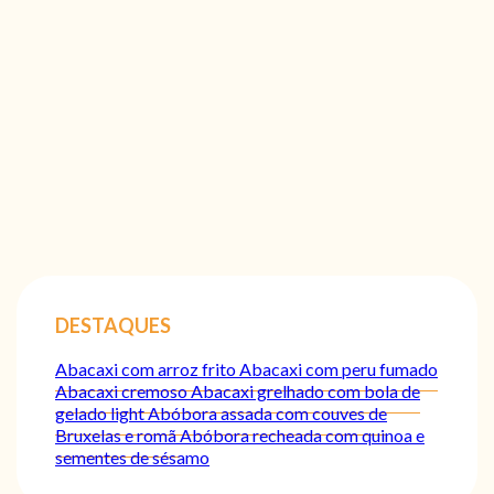
DESTAQUES
Abacaxi com arroz frito
Abacaxi com peru fumado
Abacaxi cremoso
Abacaxi grelhado com bola de
gelado light
Abóbora assada com couves de
Bruxelas e romã
Abóbora recheada com quinoa e
sementes de sésamo