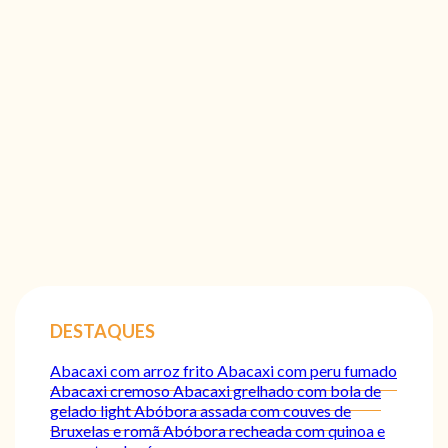
DESTAQUES
Abacaxi com arroz frito
Abacaxi com peru fumado
Abacaxi cremoso
Abacaxi grelhado com bola de
gelado light
Abóbora assada com couves de
Bruxelas e romã
Abóbora recheada com quinoa e