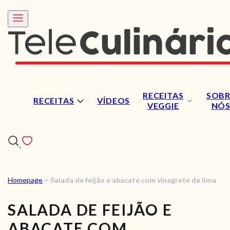
RECEITAS
SOBR
RECEITAS
VÍDEOS
VEGGIE
NÓ
Homepage
>
Salada de feijão e abacate com vinagrete de lima
RECEITAS
SALADA DE FEIJÃO E
VÍDEOS
ABACATE COM