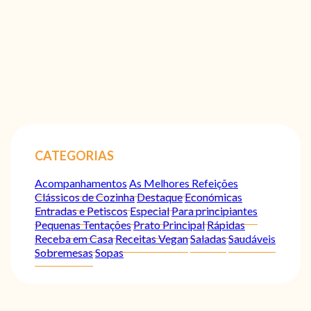
CATEGORIAS
Acompanhamentos
As Melhores Refeições
Clássicos de Cozinha
Destaque
Económicas
Entradas e Petiscos
Especial
Para principiantes
Pequenas Tentações
Prato Principal
Rápidas
Receba em Casa
Receitas Vegan
Saladas
Saudáveis
Sobremesas
Sopas