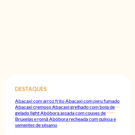
DESTAQUES
Abacaxi com arroz frito
Abacaxi com peru fumado
Abacaxi cremoso
Abacaxi grelhado com bola de
gelado light
Abóbora assada com couves de
Bruxelas e romã
Abóbora recheada com quinoa e
sementes de sésamo