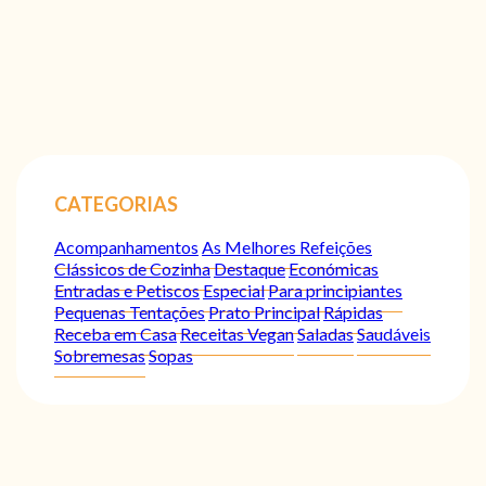
CATEGORIAS
Acompanhamentos
As Melhores Refeições
Clássicos de Cozinha
Destaque
Económicas
Entradas e Petiscos
Especial
Para principiantes
Pequenas Tentações
Prato Principal
Rápidas
Receba em Casa
Receitas Vegan
Saladas
Saudáveis
Sobremesas
Sopas