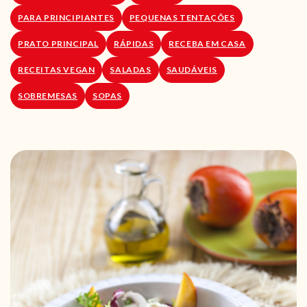
PARA PRINCIPIANTES
PEQUENAS TENTAÇÕES
PRATO PRINCIPAL
RÁPIDAS
RECEBA EM CASA
RECEITAS VEGAN
SALADAS
SAUDÁVEIS
SOBREMESAS
SOPAS