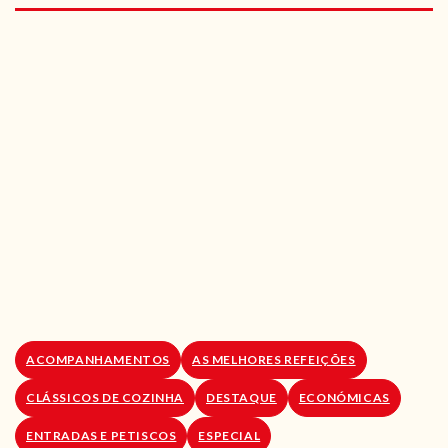
RECEITAS VEGGIE
SOBRE NÓS
LOJA ONLINE
BLOG
ACOMPANHAMENTOS
AS MELHORES REFEIÇÕES
CLÁSSICOS DE COZINHA
DESTAQUE
ECONÓMICAS
ENTRADAS E PETISCOS
ESPECIAL