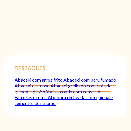
DESTAQUES
Abacaxi com arroz frito
Abacaxi com peru fumado
Abacaxi cremoso
Abacaxi grelhado com bola de
gelado light
Abóbora assada com couves de
Bruxelas e romã
Abóbora recheada com quinoa e
sementes de sésamo