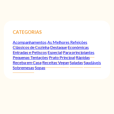
CATEGORIAS
Acompanhamentos
As Melhores Refeições
Clássicos de Cozinha
Destaque
Económicas
Entradas e Petiscos
Especial
Para principiantes
Pequenas Tentações
Prato Principal
Rápidas
Receba em Casa
Receitas Vegan
Saladas
Saudáveis
Sobremesas
Sopas