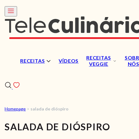
RECEITAS
SOBR
RECEITAS
VÍDEOS
VEGGIE
NÓ
Homepage
>
salada de dióspiro
RECEITAS
SALADA DE DIÓSPIRO
VÍDEOS