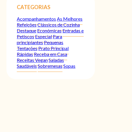
CATEGORIAS
Acompanhamentos
As Melhores
Refeições
Clássicos de Cozinha
Destaque
Económicas
Entradas e
Petiscos
Especial
Para
principiantes
Pequenas
Tentações
Prato Principal
Rápidas
Receba em Casa
Receitas Vegan
Saladas
Saudáveis
Sobremesas
Sopas