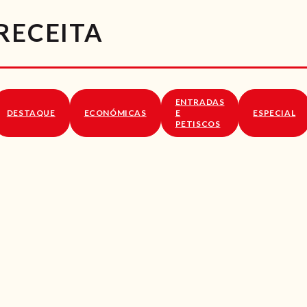
RECEITAS
RECEITA
VÍDEOS
RECEITAS VEGGIE
ENTRADAS
SOBRE NÓS
DESTAQUE
ECONÓMICAS
E
ESPECIAL
PETISCOS
LOJA ONLINE
BLOG