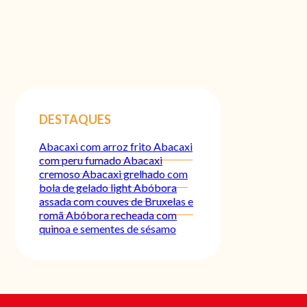
DESTAQUES
Abacaxi com arroz frito
Abacaxi
com peru fumado
Abacaxi
cremoso
Abacaxi grelhado com
bola de gelado light
Abóbora
assada com couves de Bruxelas e
romã
Abóbora recheada com
quinoa e sementes de sésamo