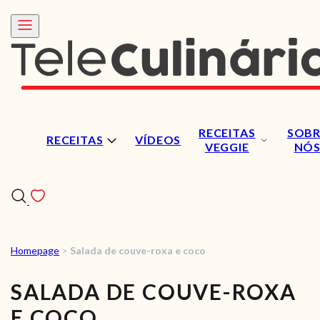
RECEITAS
SOBR
RECEITAS
VÍDEOS
VEGGIE
NÓ
Homepage
>
Salada de couve-roxa e coco
RECEITAS
SALADA DE COUVE-ROXA
VÍDEOS
E COCO