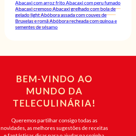
Abacaxi com arroz frito
Abacaxi com peru fumado
Abacaxi cremoso
Abacaxi grelhado com bola de
gelado light
Abóbora assada com couves de
Bruxelas e romã
Abóbora recheada com quinoa e
sementes de sésamo
BEM-VINDO AO
MUNDO DA
TELECULINÁRIA!
Queremos partilhar consigo todas as
novidades, as melhores sugestões de receitas
e fantásticas dicas para o ajudar na cozinha.