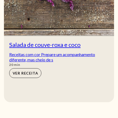
Salada de couve-roxa e coco
Receitas com cor Prepare um acompanhamento
diferente, mas cheio de s
min
20
min
VER RECEITA