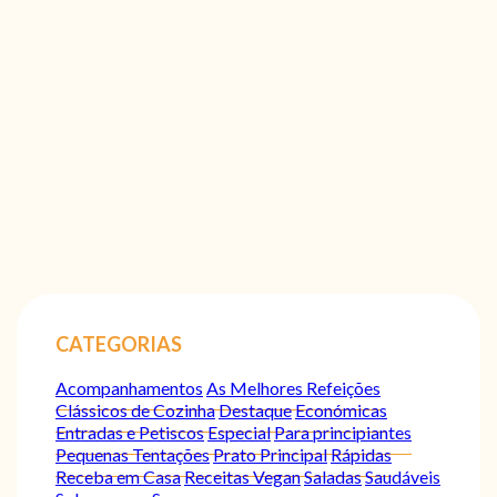
CATEGORIAS
Acompanhamentos
As Melhores Refeições
Clássicos de Cozinha
Destaque
Económicas
Entradas e Petiscos
Especial
Para principiantes
Pequenas Tentações
Prato Principal
Rápidas
Receba em Casa
Receitas Vegan
Saladas
Saudáveis