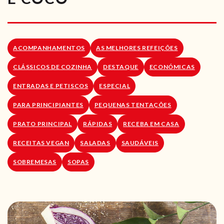
RECEITAS VEGGIE
SOBRE NÓS
ACOMPANHAMENTOS
AS MELHORES REFEIÇÕES
LOJA ONLINE
CLÁSSICOS DE COZINHA
DESTAQUE
ECONÓMICAS
BLOG
ENTRADAS E PETISCOS
ESPECIAL
PARA PRINCIPIANTES
PEQUENAS TENTAÇÕES
PRATO PRINCIPAL
RÁPIDAS
RECEBA EM CASA
RECEITAS VEGAN
SALADAS
SAUDÁVEIS
SOBREMESAS
SOPAS