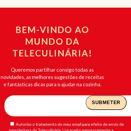
BEM-VINDO AO
MUNDO DA
TELECULINÁRIA!
Queremos partilhar consigo todas as
novidades, as melhores sugestões de receitas
e fantásticas dicas para o ajudar na cozinha.
Autorizo o tratamento do meu email para efeito de envio de
newsletters da Teleculinária. Li e aceito expressamente a