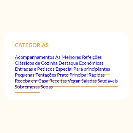
CATEGORIAS
Acompanhamentos
As Melhores Refeições
Clássicos de Cozinha
Destaque
Económicas
Entradas e Petiscos
Especial
Para principiantes
Pequenas Tentações
Prato Principal
Rápidas
Receba em Casa
Receitas Vegan
Saladas
Saudáveis
Sobremesas
Sopas