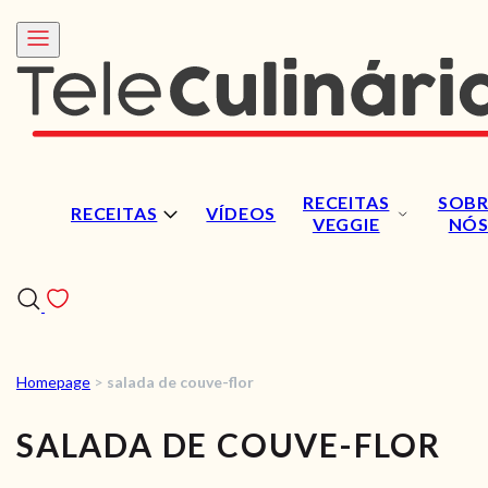
RECEITAS
SOBR
RECEITAS
VÍDEOS
VEGGIE
NÓ
Homepage
>
salada de couve-flor
RECEITAS
SALADA DE COUVE-FLOR
VÍDEOS