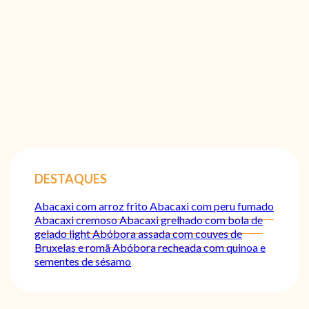
DESTAQUES
Abacaxi com arroz frito
Abacaxi com peru fumado
Abacaxi cremoso
Abacaxi grelhado com bola de
gelado light
Abóbora assada com couves de
Bruxelas e romã
Abóbora recheada com quinoa e
sementes de sésamo