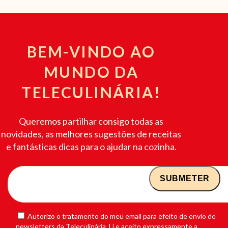
BEM-VINDO AO
MUNDO DA
TELECULINÁRIA!
Queremos partilhar consigo todas as
novidades, as melhores sugestões de receitas
e fantásticas dicas para o ajudar na cozinha.
Autorizo o tratamento do meu email para efeito de envio de
newsletters da Teleculinária. Li e aceito expressamente a