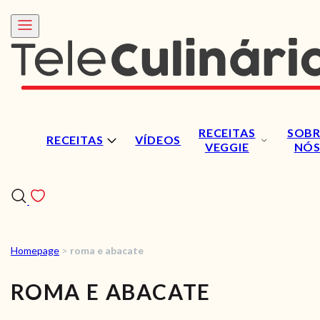
RECEITAS
SOBR
RECEITAS
VÍDEOS
VEGGIE
NÓ
Homepage
>
roma e abacate
RECEITAS
ROMA E ABACATE
VÍDEOS