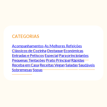
CATEGORIAS
Acompanhamentos
As Melhores Refeições
Clássicos de Cozinha
Destaque
Económicas
Entradas e Petiscos
Especial
Para principiantes
Pequenas Tentações
Prato Principal
Rápidas
Receba em Casa
Receitas Vegan
Saladas
Saudáveis
Sobremesas
Sopas