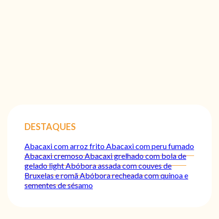
DESTAQUES
Abacaxi com arroz frito
Abacaxi com peru fumado
Abacaxi cremoso
Abacaxi grelhado com bola de
gelado light
Abóbora assada com couves de
Bruxelas e romã
Abóbora recheada com quinoa e
sementes de sésamo