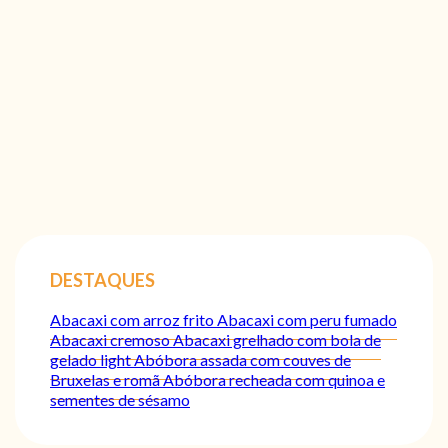
DESTAQUES
Abacaxi com arroz frito
Abacaxi com peru fumado
Abacaxi cremoso
Abacaxi grelhado com bola de
gelado light
Abóbora assada com couves de
Bruxelas e romã
Abóbora recheada com quinoa e
sementes de sésamo