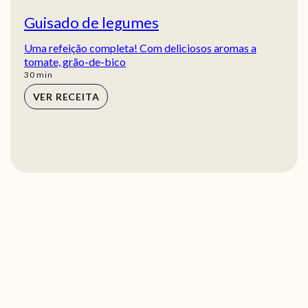
Guisado de legumes
Uma refeição completa! Com deliciosos aromas a
tomate, grão-de-bico
min
30
min
VER RECEITA