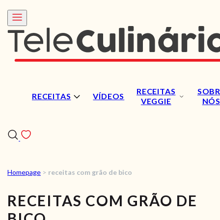
RECEITAS
SOBR
RECEITAS
VÍDEOS
VEGGIE
NÓ
Homepage
>
receitas com grão de bico
RECEITAS
RECEITAS COM GRÃO DE
VÍDEOS
BICO