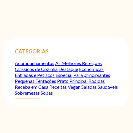
CATEGORIAS
Acompanhamentos
As Melhores Refeições
Clássicos de Cozinha
Destaque
Económicas
Entradas e Petiscos
Especial
Para principiantes
Pequenas Tentações
Prato Principal
Rápidas
Receba em Casa
Receitas Vegan
Saladas
Saudáveis
Sobremesas
Sopas