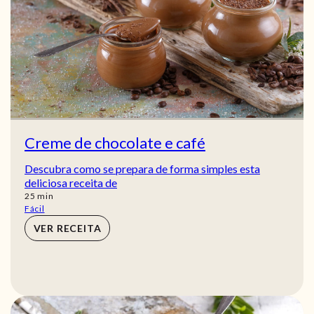
Creme de chocolate e café
Descubra como se prepara de forma simples esta
deliciosa receita de
min
25
min
Fácil
VER RECEITA