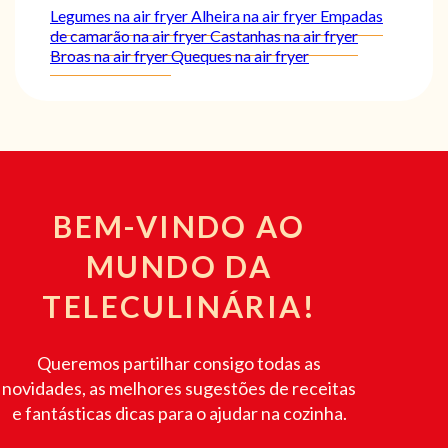
Legumes na air fryer
Alheira na air fryer
Empadas
de camarão na air fryer
Castanhas na air fryer
Broas na air fryer
Queques na air fryer
BEM-VINDO AO
MUNDO DA
TELECULINÁRIA!
Queremos partilhar consigo todas as
novidades, as melhores sugestões de receitas
e fantásticas dicas para o ajudar na cozinha.