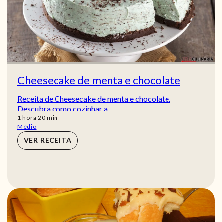
Cheesecake de menta e chocolate
Receita de Cheesecake de menta e chocolate.
Descubra como cozinhar a
hora
min
1
hora
20
min
Médio
VER RECEITA