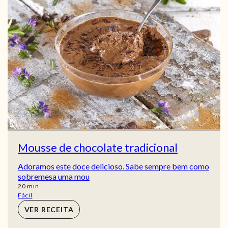
Mousse de chocolate tradicional
Adoramos este doce delicioso. Sabe sempre bem como
sobremesa uma mou
min
20
min
Fácil
VER RECEITA