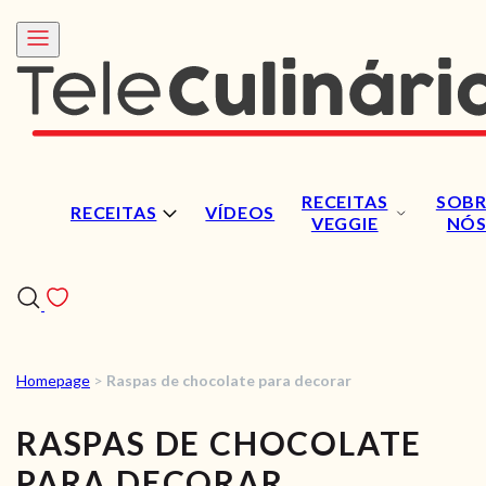
RECEITAS
SOBR
RECEITAS
VÍDEOS
VEGGIE
NÓ
Homepage
>
Raspas de chocolate para decorar
RECEITAS
RASPAS DE CHOCOLATE
VÍDEOS
PARA DECORAR