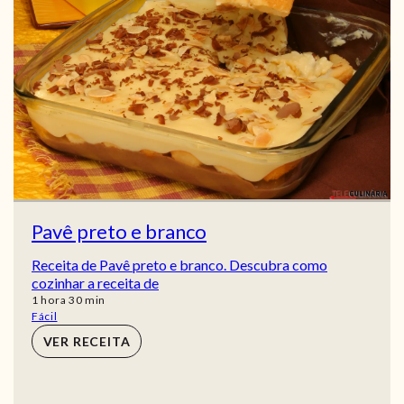
Pavê preto e branco
Receita de Pavê preto e branco. Descubra como
cozinhar a receita de
hora
min
1
hora
30
min
Fácil
VER RECEITA