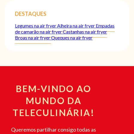
DESTAQUES
Legumes na air fryer
Alheira na air fryer
Empadas
de camarão na air fryer
Castanhas na air fryer
Broas na air fryer
Queques na air fryer
BEM-VINDO AO
MUNDO DA
TELECULINÁRIA!
Queremos partilhar consigo todas as