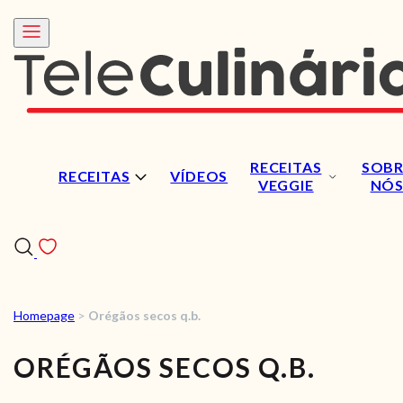
RECEITAS
SOBR
RECEITAS
VÍDEOS
VEGGIE
NÓ
Homepage
>
Orégãos secos q.b.
RECEITAS
ORÉGÃOS SECOS Q.B.
VÍDEOS