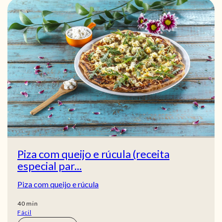
Piza com queijo e rúcula (receita
especial par...
Piza com queijo e rúcula
min
40
min
Fácil