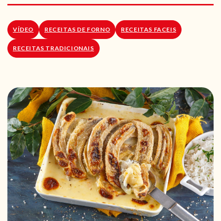
RECEITAS VEGGIE
SOBRE NÓS
VÍDEO
RECEITAS DE FORNO
RECEITAS FACEIS
RECEITAS TRADICIONAIS
LOJA ONLINE
BLOG