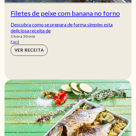
Filetes de peixe com banana no forno
Descubra como se prepara de forma simples esta
deliciosa receita de
hora
min
1
hora
30
min
Fácil
VER RECEITA