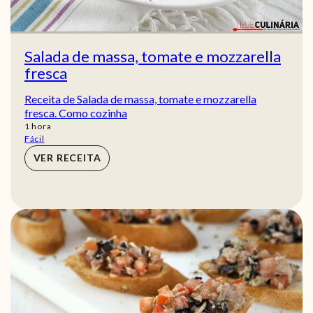
Salada de massa, tomate e mozzarella
fresca
Receita de Salada de massa, tomate e mozzarella
fresca. Como cozinha
hora
1
hora
Fácil
VER RECEITA