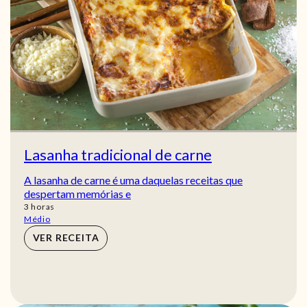
Lasanha tradicional de carne
A lasanha de carne é uma daquelas receitas que
despertam memórias e
horas
3
horas
Médio
VER RECEITA