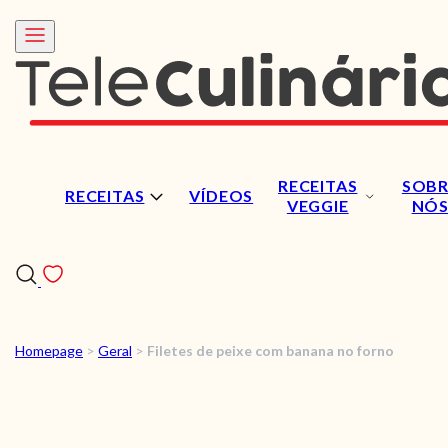
RECEITAS
SOBR
RECEITAS
VÍDEOS
VEGGIE
NÓ
Homepage
>
Geral
>
Filetes de peixe com banana no forno
RECEITAS
VÍDEOS