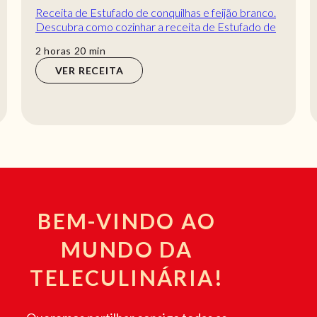
Receita de Estufado de conquilhas e feijão branco.
Descubra como cozinhar a receita de Estufado de
conquilhas e feijão branco de maneira prá...
horas
min
2
horas
20
min
VER RECEITA
BEM-VINDO AO
MUNDO DA
TELECULINÁRIA!