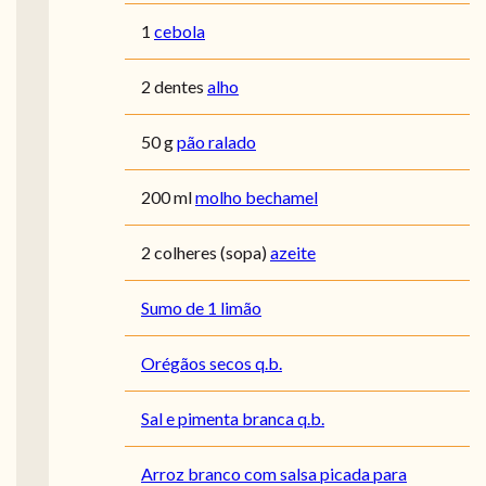
1
cebola
2 dentes
alho
50 g
pão ralado
200 ml
molho bechamel
2 colheres (sopa)
azeite
Sumo de 1 limão
Orégãos secos q.b.
Sal e pimenta branca q.b.
Arroz branco com salsa picada para