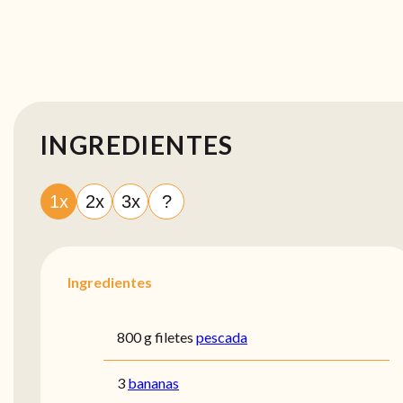
INGREDIENTES
1x
2x
3x
?
Ingredientes
800 g filetes
pescada
3
bananas