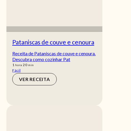
Pataniscas de couve e cenoura
Receita de Pataniscas de couve e cenoura.
Descubra como cozinhar Pat
hora
min
1
20
hora
min
Fácil
VER RECEITA