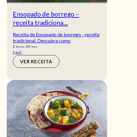
Ensopado de borrego –
receita tradiciona...
Receita de Ensopado de borrego - receita
tradicional. Descubra como
horas
min
2
20
horas
min
Fácil
VER RECEITA