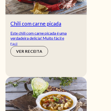
Chili com carne picada
Este chili com carne picada é uma
verdadeira delícia! Muito fácil e
Fácil
VER RECEITA