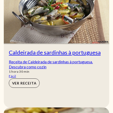
Caldeirada de sardinhas à portuguesa
Receita de Caldeirada de sardinhas à portuguesa.
Descubra como cozin
hora
min
1
hora
30
min
Fácil
VER RECEITA