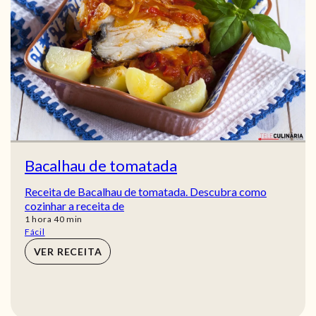
Bacalhau de tomatada
Receita de Bacalhau de tomatada. Descubra como
cozinhar a receita de
hora
min
1
hora
40
min
Fácil
VER RECEITA