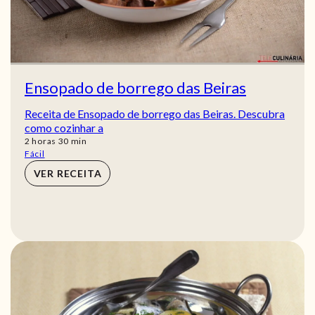
Ensopado de borrego das Beiras
Receita de Ensopado de borrego das Beiras. Descubra
como cozinhar a
horas
min
2
horas
30
min
Fácil
VER RECEITA