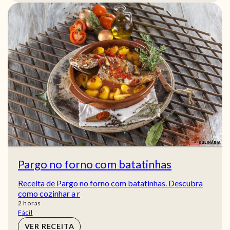
Pargo no forno com batatinhas
Receita de Pargo no forno com batatinhas. Descubra
como cozinhar a r
horas
2
horas
Fácil
VER RECEITA