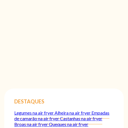
DESTAQUES
Legumes na air fryer
Alheira na air fryer
Empadas
de camarão na air fryer
Castanhas na air fryer
Broas na air fryer
Queques na air fryer