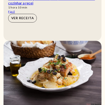
cozinhar a recei
hora
min
1
hora
10
min
Fácil
VER RECEITA