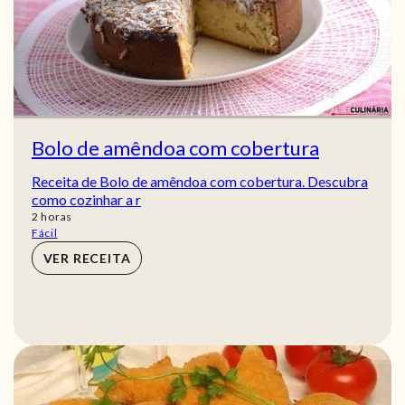
Bolo de amêndoa com cobertura
Receita de Bolo de amêndoa com cobertura. Descubra
como cozinhar a r
horas
2
horas
Fácil
VER RECEITA