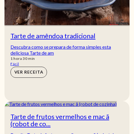
Tarte de amêndoa tradicional
Descubra como se prepara de forma simples esta
deliciosa Tarte de am
hora
min
1
hora
30
min
Fácil
VER RECEITA
Tarte de frutos vermelhos e mac ã
(robot de co...