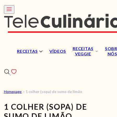
RECEITAS
SOBR
RECEITAS
VÍDEOS
VEGGIE
NÓ
Homepage
>
1 colher (sopa) de sumo de limão
RECEITAS
1 COLHER (SOPA) DE
VÍDEOS
SUMO DE LIMÃO