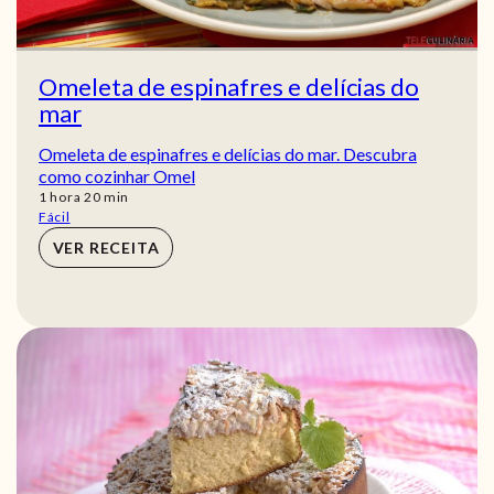
Omeleta de espinafres e delícias do
mar
Omeleta de espinafres e delícias do mar. Descubra
como cozinhar Omel
hora
min
1
hora
20
min
Fácil
VER RECEITA