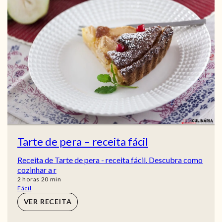
Tarte de pera – receita fácil
Receita de Tarte de pera - receita fácil. Descubra como
cozinhar a r
horas
min
2
horas
20
min
Fácil
VER RECEITA