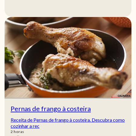
Pernas de frango à costeira
Receita de Pernas de frango à costeira. Descubra como
cozinhar a rec
horas
2
horas