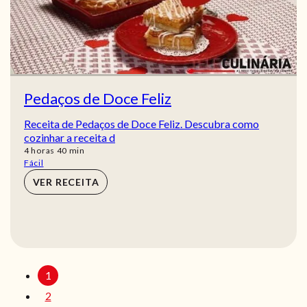
Pedaços de Doce Feliz
Receita de Pedaços de Doce Feliz. Descubra como
cozinhar a receita d
horas
min
4
horas
40
min
Fácil
VER RECEITA
1
2