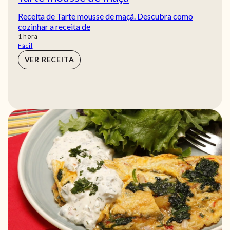
Receita de Tarte mousse de maçã. Descubra como
cozinhar a receita de
hora
1
hora
Fácil
VER RECEITA