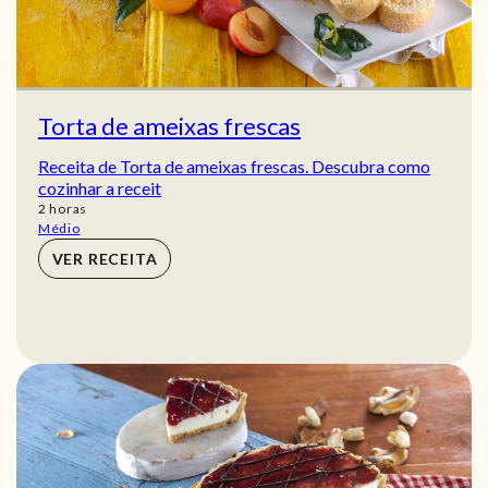
Torta de ameixas frescas
Receita de Torta de ameixas frescas. Descubra como
cozinhar a receit
horas
2
horas
Médio
VER RECEITA