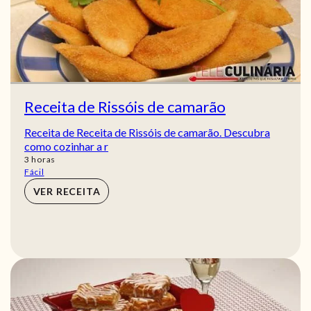
Receita de Rissóis de camarão
Receita de Receita de Rissóis de camarão. Descubra
como cozinhar a r
horas
3
horas
Fácil
VER RECEITA