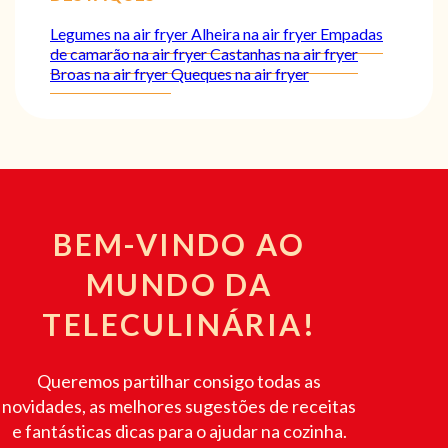
Legumes na air fryer
Alheira na air fryer
Empadas
de camarão na air fryer
Castanhas na air fryer
Broas na air fryer
Queques na air fryer
BEM-VINDO AO
MUNDO DA
TELECULINÁRIA!
Queremos partilhar consigo todas as
novidades, as melhores sugestões de receitas
e fantásticas dicas para o ajudar na cozinha.