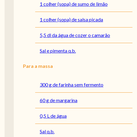
1 colher (sopa) de sumo de limão
1 colher (sopa) de salsa picada
5,5 dl da água de cozer o camarão
Sal e pimenta q.b.
Para a massa
300 g de farinha sem fermento
60 g de margarina
0,5 L de água
Sal q.b.