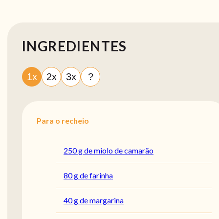
INGREDIENTES
1x
2x
3x
?
Para o recheio
250 g de miolo de camarão
80 g de farinha
40 g de margarina