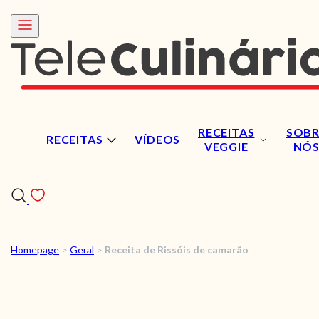
RECEITAS
SOBR
RECEITAS
VÍDEOS
VEGGIE
NÓ
Homepage
>
Geral
>
Receita de Rissóis de camarão
RECEITAS
VÍDEOS