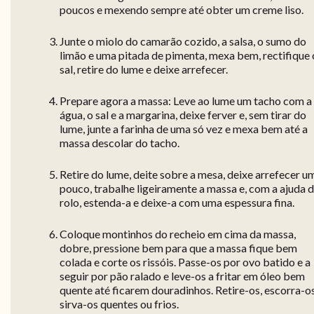
poucos e mexendo sempre até obter um creme liso.
Junte o miolo do camarão cozido, a salsa, o sumo do
limão e uma pitada de pimenta, mexa bem, rectifique 
sal, retire do lume e deixe arrefecer.
Prepare agora a massa: Leve ao lume um tacho com a
água, o sal e a margarina, deixe ferver e, sem tirar do
lume, junte a farinha de uma só vez e mexa bem até a
massa descolar do tacho.
Retire do lume, deite sobre a mesa, deixe arrefecer u
pouco, trabalhe ligeiramente a massa e, com a ajuda 
rolo, estenda-a e deixe-a com uma espessura fina.
Coloque montinhos do recheio em cima da massa,
dobre, pressione bem para que a massa fique bem
colada e corte os rissóis. Passe-os por ovo batido e a
seguir por pão ralado e leve-os a fritar em óleo bem
quente até ficarem douradinhos. Retire-os, escorra-o
sirva-os quentes ou frios.