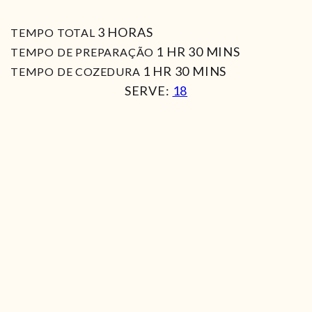
HORAS
3
HORAS
TEMPO TOTAL
HORA
MIN
1
HR
30
MINS
TEMPO DE PREPARAÇÃO
HORA
MIN
1
HR
30
MINS
TEMPO DE COZEDURA
SERVE:
18