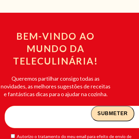
BEM-VINDO AO
MUNDO DA
TELECULINÁRIA!
Queremos partilhar consigo todas as
novidades, as melhores sugestões de receitas
e fantásticas dicas para o ajudar na cozinha.
Autorizo o tratamento do meu email para efeito de envio de