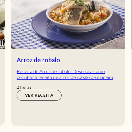
Arroz de robalo
Receita de Arroz de robalo. Descubra como
cozinhar a receita de arroz de robalo de maneira
prática e deliciosa com a TeleCulinária!
horas
2
horas
VER RECEITA