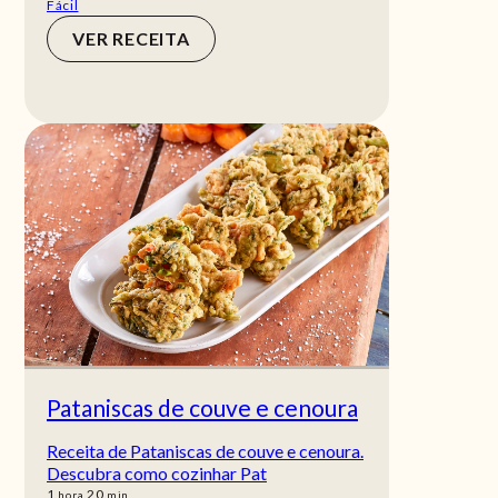
Fácil
VER RECEITA
Pataniscas de couve e cenoura
Receita de Pataniscas de couve e cenoura.
Descubra como cozinhar Pat
hora
min
1
20
hora
min