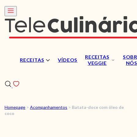
RECEITAS
SOBR
RECEITAS
VÍDEOS
VEGGIE
NÓ
Homepage
>
Acompanhamentos
>
Batata-doce com óleo de
RECEITAS
coco
VÍDEOS