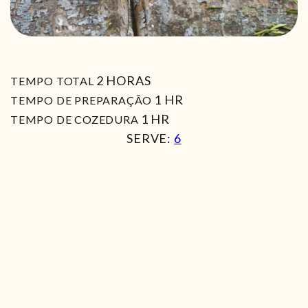
HORAS
2
HORAS
TEMPO TOTAL
HORA
1
HR
TEMPO DE PREPARAÇÃO
HORA
1
HR
TEMPO DE COZEDURA
SERVE:
6