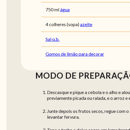
750 ml
água
4 colheres (sopa)
azeite
Sal q.b.
Gomos de limão para decorar
MODO DE PREPARAÇ
Descasque e pique a cebola e o alho e alo
previamente picada ou ralada, e o arroz e 
Junte depois os frutos secos, regue com o
levantar fervura.
Tape o tacho e deixe cozer, em lume brand