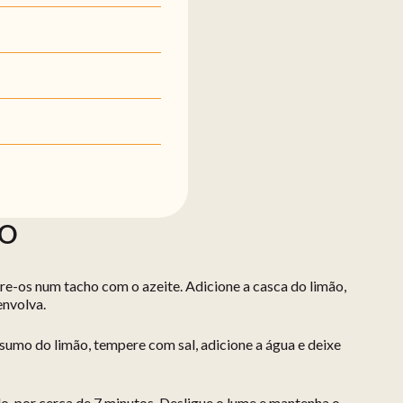
ÃO
ure-os num tacho com o azeite. Adicione a casca do limão,
envolva.
 sumo do limão, tempere com sal, adicione a água e deixe
o, por cerca de 7 minutos. Desligue o lume e mantenha o