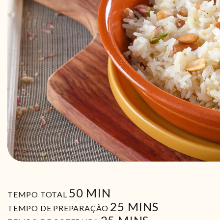
MIN
50
MIN
TEMPO TOTAL
MIN
25
MINS
TEMPO DE PREPARAÇÃO
MIN