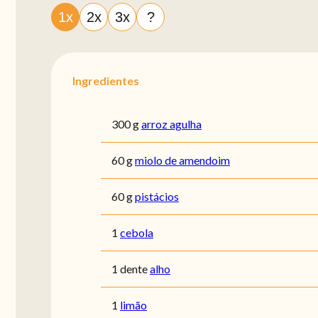
1x
2x
3x
?
Ingredientes
300 g
arroz agulha
60 g
miolo de amendoim
60 g
pistácios
1
cebola
1 dente
alho
1
limão