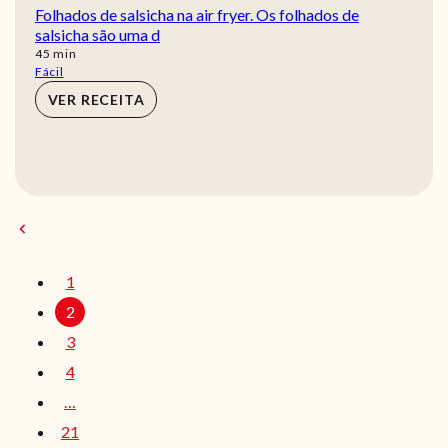
Folhados de salsicha na air fryer. Os folhados de
salsicha são uma d
min
45
min
Fácil
VER RECEITA
1
2
3
4
…
21