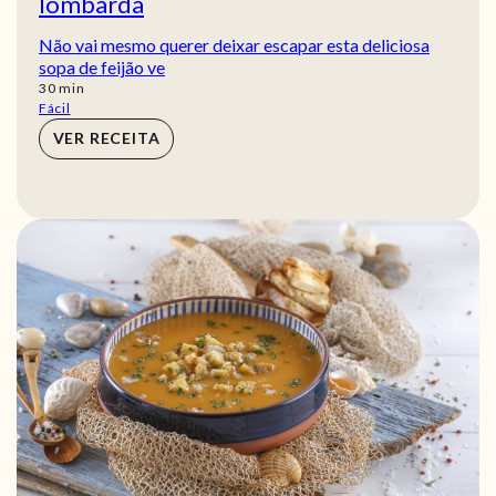
lombarda
Não vai mesmo querer deixar escapar esta deliciosa
sopa de feijão ve
min
30
min
Fácil
VER RECEITA