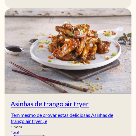
Asinhas de frango air fryer
Tem mesmo de provar estas deliciosas Asinhas de
frango air fryer , e
hora
1
hora
Fácil