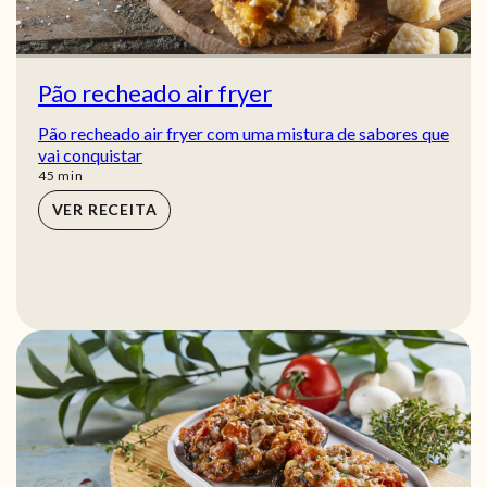
Pão recheado air fryer
Pão recheado air fryer com uma mistura de sabores que
vai conquistar
min
45
min
VER RECEITA