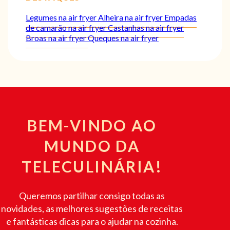
Legumes na air fryer
Alheira na air fryer
Empadas
de camarão na air fryer
Castanhas na air fryer
Broas na air fryer
Queques na air fryer
BEM-VINDO AO
MUNDO DA
TELECULINÁRIA!
Queremos partilhar consigo todas as
novidades, as melhores sugestões de receitas
e fantásticas dicas para o ajudar na cozinha.