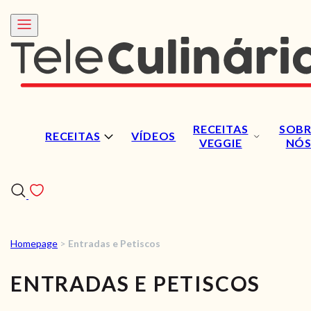
RECEITAS
SOBR
RECEITAS
VÍDEOS
VEGGIE
NÓ
Homepage
>
Entradas e Petiscos
RECEITAS
ENTRADAS E PETISCOS
VÍDEOS