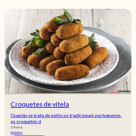
Croquetes de vitela
Quando se trata de petiscos tradicionais portugueses,
os croquetes d
hora
1
hora
Médio