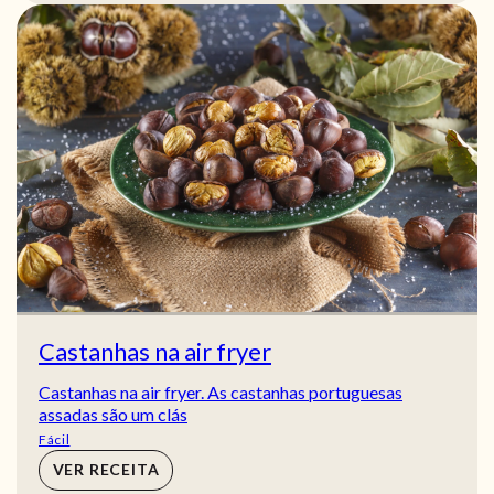
Castanhas na air fryer
Castanhas na air fryer. As castanhas portuguesas
assadas são um clás
Fácil
VER RECEITA