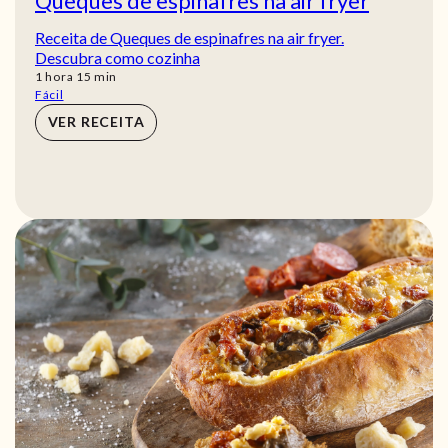
Queques de espinafres na air fryer
Receita de Queques de espinafres na air fryer.
Descubra como cozinha
hora
min
1
hora
15
min
Fácil
VER RECEITA