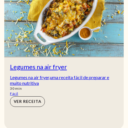
Legumes na air fryer
Legumes na air fryer,uma receita fácil de preparar e
muito nutritiva
min
30
min
Fácil
VER RECEITA