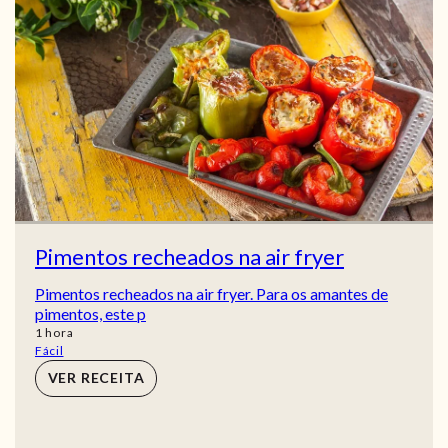
Pimentos recheados na air fryer
Pimentos recheados na air fryer. Para os amantes de
pimentos, este p
hora
1
hora
Fácil
VER RECEITA