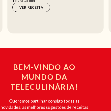
hora
min
1
hora
15
min
VER RECEITA
BEM-VINDO AO
MUNDO DA
TELECULINÁRIA!
Queremos partilhar consigo todas as
novidades, as melhores sugestões de receitas