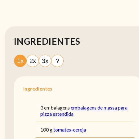
INGREDIENTES
1x
2x
3x
?
Ingredientes
3 embalagens
embalagens de massa para
pizza estendida
100 g
tomates-cereja