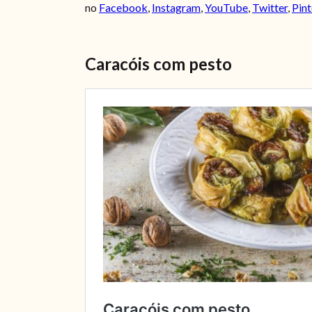
no
Facebook
,
Instagram
,
YouTube
,
Twitter
,
Pint
Caracóis com pesto