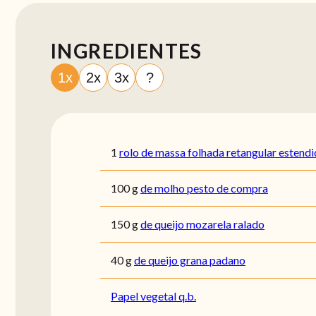
INGREDIENTES
1x
2x
3x
?
1
rolo de massa folhada retangular estend
100
g
de molho pesto de compra
150
g
de queijo mozarela ralado
40
g
de queijo grana padano
Papel vegetal q.b.