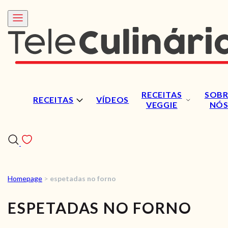
RECEITAS
SOBR
RECEITAS
VÍDEOS
VEGGIE
NÓ
Homepage
>
espetadas no forno
RECEITAS
ESPETADAS NO FORNO
VÍDEOS