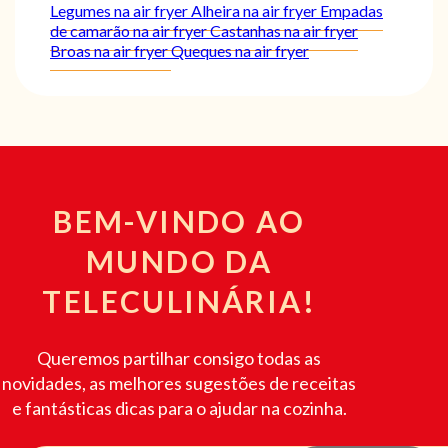
Legumes na air fryer
Alheira na air fryer
Empadas
de camarão na air fryer
Castanhas na air fryer
Broas na air fryer
Queques na air fryer
BEM-VINDO AO
MUNDO DA
TELECULINÁRIA!
Queremos partilhar consigo todas as
novidades, as melhores sugestões de receitas
e fantásticas dicas para o ajudar na cozinha.