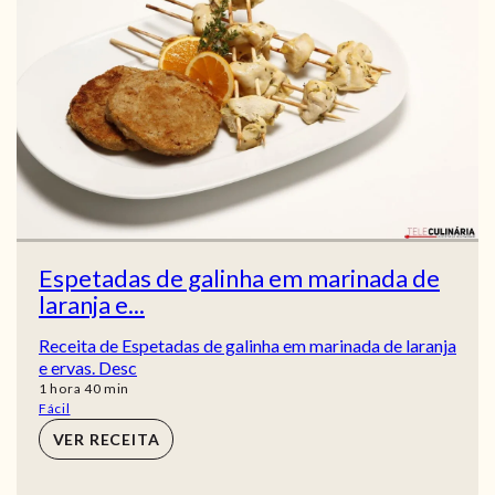
Espetadas de galinha em marinada de
laranja e...
Receita de Espetadas de galinha em marinada de laranja
e ervas. Desc
hora
min
1
hora
40
min
Fácil
VER RECEITA