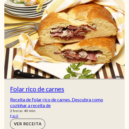
Folar rico de carnes
Receita de Folar rico de carnes. Descubra como
cozinhar a receita de
horas
min
2
horas
40
min
Fácil
VER RECEITA