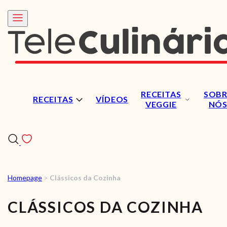
RECEITAS
SOBR
RECEITAS
VÍDEOS
VEGGIE
NÓ
Homepage
>
Clássicos da Cozinha
RECEITAS
CLÁSSICOS DA COZINHA
VÍDEOS