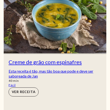
Creme de grão com espinafres
Esta receita é tão, mas tão boa que pode e deve ser
saboreada de Jan
min
40
min
Fácil
VER RECEITA