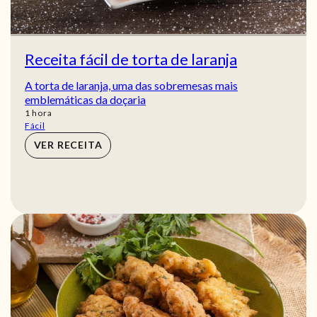
Receita fácil de torta de laranja
A torta de laranja, uma das sobremesas mais
emblemáticas da doçaria
hora
1
hora
Fácil
VER RECEITA