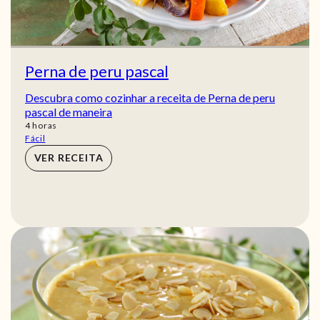
Perna de peru pascal
Descubra como cozinhar a receita de Perna de peru
pascal de maneira
horas
4
horas
Fácil
VER RECEITA