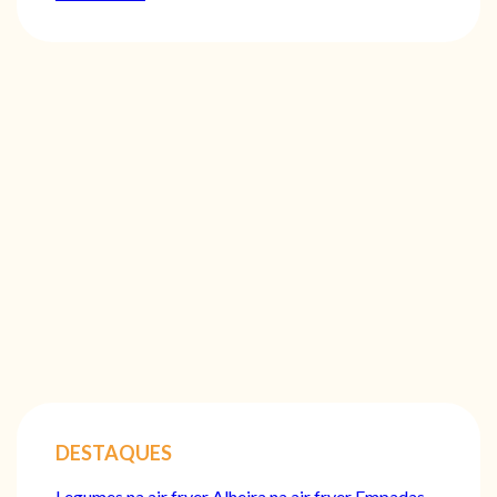
DESTAQUES
Legumes na air fryer
Alheira na air fryer
Empadas