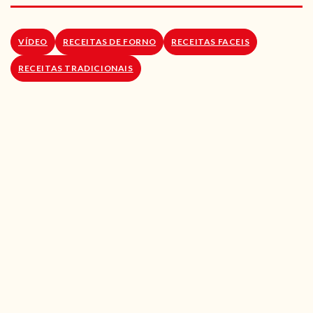
RECEITAS VEGGIE
SOBRE NÓS
VÍDEO
RECEITAS DE FORNO
RECEITAS FACEIS
RECEITAS TRADICIONAIS
LOJA ONLINE
BLOG