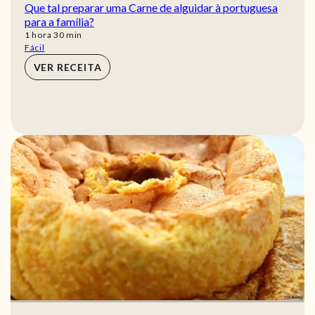
Que tal preparar uma Carne de alguidar à portuguesa
para a família?
hora
min
1
hora
30
min
Fácil
VER RECEITA