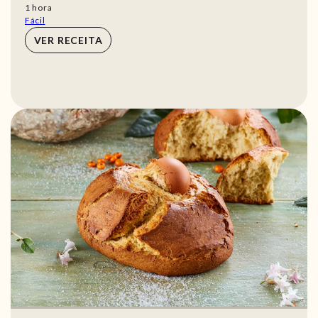
hora
1
hora
Fácil
VER RECEITA