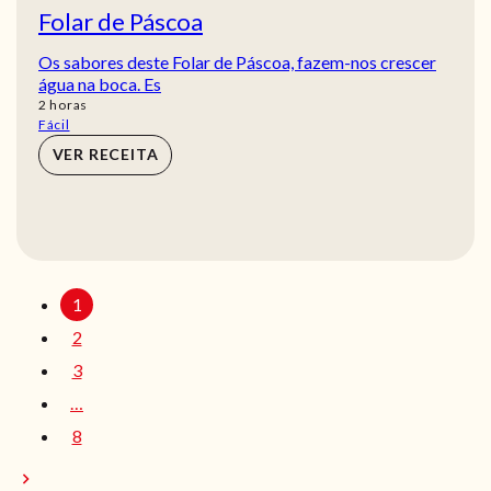
Folar de Páscoa
Os sabores deste Folar de Páscoa, fazem-nos crescer
água na boca. Es
horas
2
horas
Fácil
VER RECEITA
1
2
3
…
8