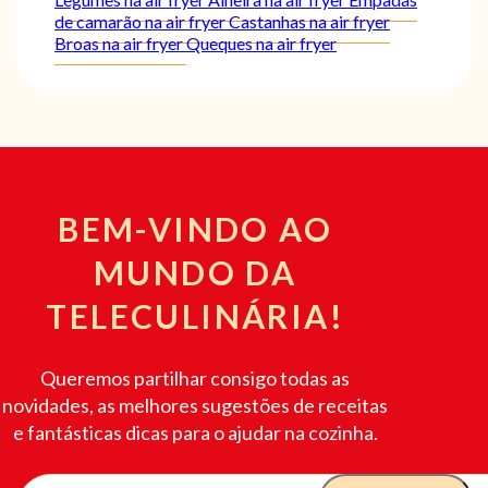
de camarão na air fryer
Castanhas na air fryer
Broas na air fryer
Queques na air fryer
BEM-VINDO AO
MUNDO DA
TELECULINÁRIA!
Queremos partilhar consigo todas as
novidades, as melhores sugestões de receitas
e fantásticas dicas para o ajudar na cozinha.