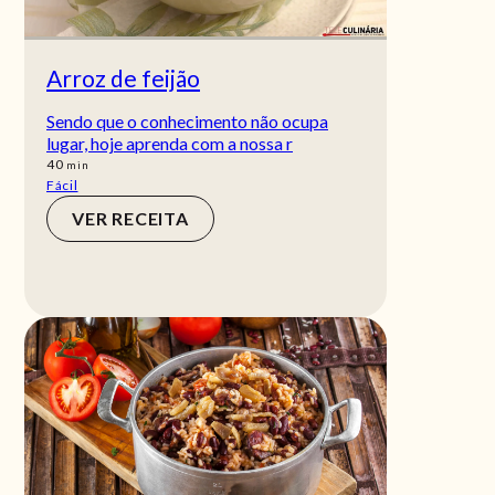
Arroz de feijão
Sendo que o conhecimento não ocupa
lugar, hoje aprenda com a nossa r
min
40
min
Fácil
VER RECEITA