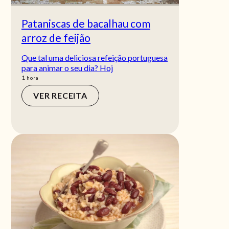
Pataniscas de bacalhau com
arroz de feijão
Que tal uma deliciosa refeição portuguesa
para animar o seu dia? Hoj
hora
1
hora
VER RECEITA