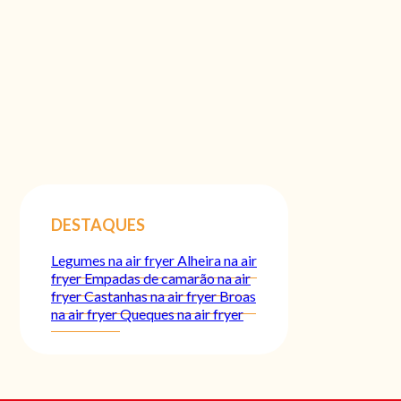
DESTAQUES
Legumes na air fryer
Alheira na air
fryer
Empadas de camarão na air
fryer
Castanhas na air fryer
Broas
na air fryer
Queques na air fryer