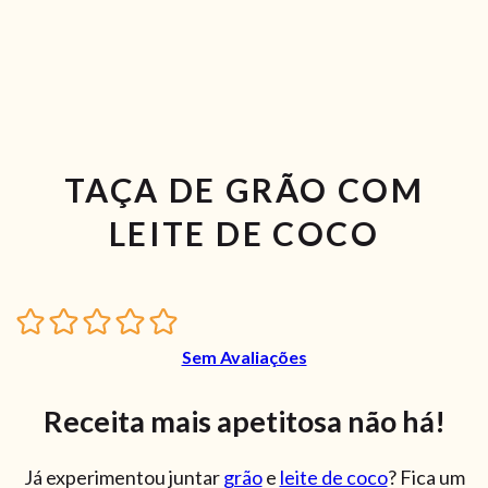
TAÇA DE GRÃO COM
LEITE DE COCO
Sem Avaliações
Receita mais apetitosa não há!
Já experimentou juntar
grão
e
leite de coco
? Fica um