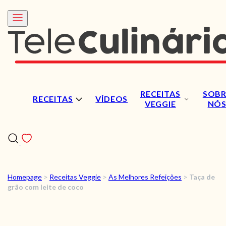
RECEITAS
SOBR
RECEITAS
VÍDEOS
VEGGIE
NÓ
Homepage
>
Receitas Veggie
>
As Melhores Refeições
>
Taça de
RECEITAS
grão com leite de coco
VÍDEOS