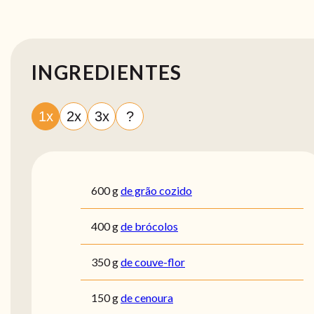
INGREDIENTES
1x
2x
3x
?
600
g
de grão cozido
400
g
de brócolos
350
g
de couve-flor
150
g
de cenoura