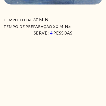
MIN
30
MIN
TEMPO TOTAL
MIN
30
MINS
TEMPO DE PREPARAÇÃO
SERVE:
4
PESSOAS