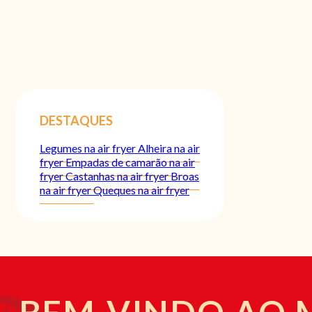
DESTAQUES
Legumes na air fryer
Alheira na air
fryer
Empadas de camarão na air
fryer
Castanhas na air fryer
Broas
na air fryer
Queques na air fryer