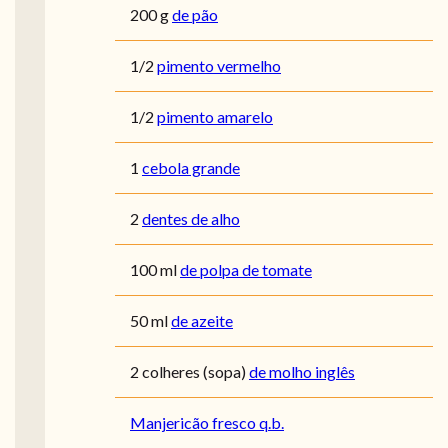
200
g
de pão
1/2
pimento vermelho
1/2
pimento amarelo
1
cebola grande
2
dentes de alho
100
ml
de polpa de tomate
50
ml
de azeite
2
colheres (sopa)
de molho inglês
Manjericão fresco q.b.