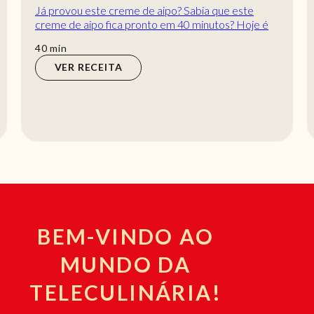
Já provou este creme de aipo? Sabia que este
creme de aipo fica pronto em 40 minutos? Hoje é
dia de fazer este creme para o jantar. O que ac...
min
40
min
VER RECEITA
BEM-VINDO AO
MUNDO DA
TELECULINÁRIA!