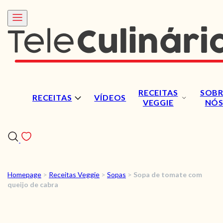
RECEITAS
SOBR
RECEITAS
VÍDEOS
VEGGIE
NÓ
Homepage
>
Receitas Veggie
>
Sopas
>
Sopa de tomate com
RECEITAS
queijo de cabra
VÍDEOS