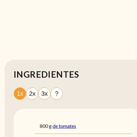
INGREDIENTES
1x
2x
3x
?
800
g
de tomates