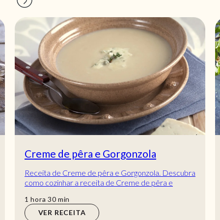
Creme de pêra e Gorgonzola
Receita de Creme de pêra e Gorgonzola. Descubra
como cozinhar a receita de Creme de pêra e
Gorgonzola de maneira prática e deliciosa com a T...
hora
min
1
hora
30
min
VER RECEITA