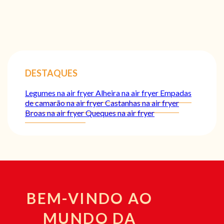
DESTAQUES
Legumes na air fryer
Alheira na air fryer
Empadas
de camarão na air fryer
Castanhas na air fryer
Broas na air fryer
Queques na air fryer
BEM-VINDO AO
MUNDO DA