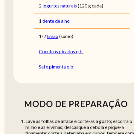
2
iogurtes naturais
(120 g cada)
1
dente de alho
1/2
limão
(sumo)
Coentros picados q.b.
Sal e pimenta q.b.
MODO DE PREPARAÇÃO
Lave as folhas de alface e corte-as a gosto; escorra o
milho e as ervilhas; descasque a cebola e pique-a
finamente; corte a beterraba em cubos, tempere com