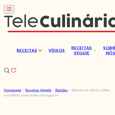
RECEITAS
SOBR
RECEITAS
VÍDEOS
VEGGIE
NÓ
Homepage
>
Receitas Veggie
>
Rápidas
>
Salada de alface, milho
RECEITAS
e ervilhas com molho de iogurte
VÍDEOS