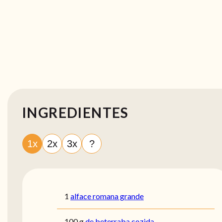
INGREDIENTES
1x
2x
3x
?
1
alface romana grande
100
g
de beterraba cozida