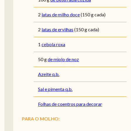
2
latas de milho doce
(150 g cada)
2
latas de ervilhas
(150 g cada)
1
cebola roxa
50
g
de miolo de noz
Azeite q.b.
Sal e pimenta q.b.
Folhas de coentros para decorar
PARA O MOLHO: